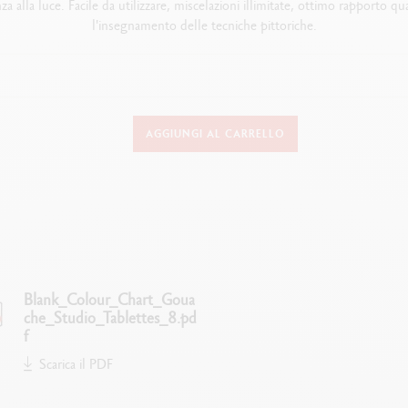
alla luce. Facile da utilizzare, miscelazioni illimitate, ottimo rapporto qu
l'insegnamento delle tecniche pittoriche.
DETTAGLI SULLA PITTURA
AGGIUNGI AL CARRELLO
7 colori in pastiglie, 1 tubetto di bianco, 1 pennello
Tempera con legante naturale, senza plastificanti, solubile in acqua
levata concentrazione di pigmenti, colori luminosi, buona resistenza alla lu
Ottimo rapporto qualità-prezzo
Scatola in metallo, pratica ed ecologica
Blank_Colour_Chart_Goua
che_Studio_Tablettes_8.pd
TECNICHE DI UTILIZZO
f
Scarica il PDF
ttura opaca e trasparente su carta o cartone, facile da miscelare, acquerellab
agliate e essiccate all'aria aperta, per dettagli vivi e luminosi o stesure un