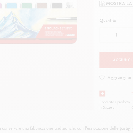
uarda tutto
Guarda tutto
MOSTRA LA
ibralo™
Graphite Line
wisscolor
Technograph
uarda tutto
Guarda tutto
Quantità
AGGIUNGI
Aggiungi ai 
Concepito e prodotto
O
in Svizzera
di conservare una fabbricazione tradizionale, con l'essiccazione delle pastiglie 