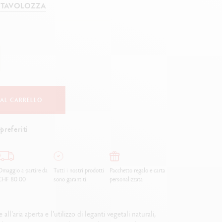
 TAVOLOZZA
Creative Box
Set Creativo Oliver Jeffers
Set Botanico Julie Thomas
Set per Lettering Rylsee
Valigetta da viaggio Swisscolor
Guarda tutto
 AL CARRELLO
preferiti
maggio a partire da
Tutti i nostri prodotti
Pacchetto regalo e carta
CHF 80.00
sono garantiti.
personalizzata
all'aria aperta e l'utilizzo di leganti vegetali naturali,