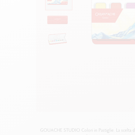
Scatola in metallo vuota
G
F
Guarda tutto
S
G
GOUACHE STUDIO
Colori in Pastiglie
. La scelta 