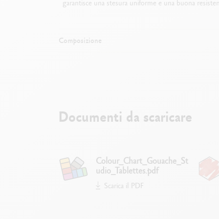
garantisce una stesura uniforme e una buona resistenza 
Composizione
Documenti da scaricare
E
Colour_Chart_Gouache_St
udio_Tablettes.pdf
Scarica il PDF
P
i
Pastiglie cotte lentamente, t