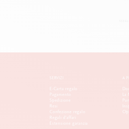
SCEGL
SERVIZI
A 
E-Carta regalo
Dom
Pagamento
La 
Spedizione
Pun
Resi
Ins
Confezione regalo
Opp
Regali d'affari
Estensione garanzia