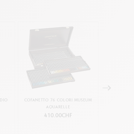
UDIO
COFANETTO 76 COLORI MUSEUM
SET DI 3 PEN
AQUARELLE
PER L'ACQU
PE
410.00CHF
1