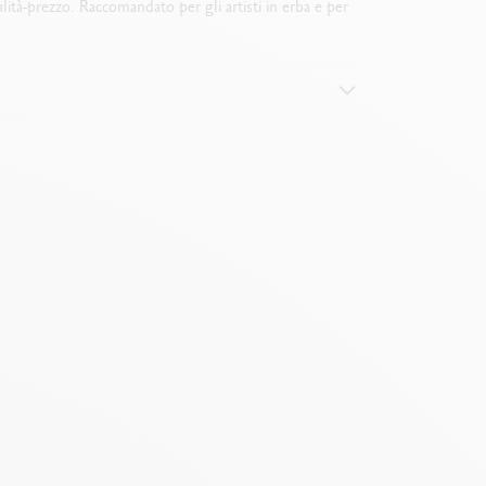
alità-prezzo. Raccomandato per gli artisti in erba e per
ce
ile
iformi su superfici più estese