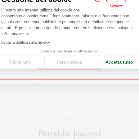
Piattaforma di Gestione del Consenso: 
Il nostro sito Internet utilizza dei cookie che
Are you in the right e-boutique?
consentono di assicurarne il funzionamento, misurare la frequentazione,
visualizzare contenuti pubblicitari personalizzati e realizzare campagne
Confirm your shipping country before placing an order.
mirate. È possibile impostare le proprie preferenze cliccando sul pulsante
Axeptio consent
«Personalizza».
United States
Leggi la politica sulla privacy
Consensi certificati da
Rifiuta tutto
Personalizza
Accetta tutto
CONTINUE
Potrebbe piacervi