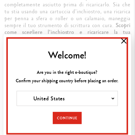
completamente asciutto prima di ricaricarlo. Sia che
tu stia usando una cartuccia d'inchiostro, una ricarica
per penna a sfera o roller o un calamaio, maneggia
sempre il tuo strumento di scrittura con cura.
Scopri
come scegliere l'inchiostro e ricaricare la tua
stilografica.
Welcome!
Il nostro consiglio:
utilizza regolarmente la tua
penna stilografica, a sfera o roller di alta gamma per
Are you in the right e-boutique?
evitare che la punta o il becco si blocchino.
Utilizzandola ogni giorno, eviterai che l'inchiostro si
Confirm your shipping country before placing an order.
secchi e si accumuli nel bocchino della stilografica o
nella punta della penna a sfera o del roller.
United States
CONTINUE
COME PROTEGGERE E CONSERVARE IL
TUO STRUMENTO DI CLASSE PER LA