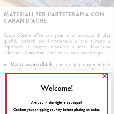
MATERIALI PER L'ARTETERAPIA CON
CARAN D'ACHE
Caran d'Ache offre una gamma di prodotti di alta
qualità perfetti per l’arteterapia e che aiutano a
esprimere le proprie emozioni e idee. Ecco una
selezione di materiali per iniziare con l'arteterapia:
●
Matite acquerellabili:
pensate per creare effetti
acquerello con la precisione di una matita, le
matite
colorate della gamma Supracolor™ Aquarelle
sono
perfette per creare gradazioni sottili e miscele di
Welcome!
colori, facilitando la transizione tra disegno e
pittura;
Are you in the right e-boutique?
●
Pennarelli:
con il loro inchiostro solubile in acqua,
Confirm your shipping country before placing an order.
i
pennarelli Fibralo™ Brush Caran d'Ache
sono ideali