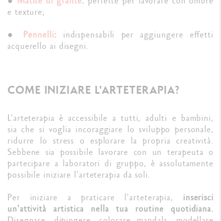
●
Matite di grafite
:
perfette per lavorare con ombre
e texture;
●
Pennelli
:
indispensabili per aggiungere effetti
acquerello ai disegni.
COME INIZIARE L'ARTETERAPIA?
L'arteterapia è accessibile a tutti, adulti e bambini,
sia che si voglia incoraggiare lo sviluppo personale,
ridurre lo stress o esplorare la propria creatività.
Sebbene sia possibile lavorare con un terapeuta o
partecipare a laboratori di gruppo, è assolutamente
possibile iniziare l'arteterapia da soli.
Per iniziare a praticare l'arteterapia,
inserisci
un'attività artistica nella tua routine quotidiana.
Disegnare, dipingere, colorare mandala, modellare