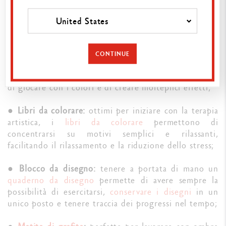
per ottenere linee precise e colori vivaci. La loro
facilità d'uso li rende perfetti per una sessione di
United States
disegno veloce e spontanea;
●
Pastelli:
i
pastelli a cera Neocolor ™ II Watercolour
CONTINUE
sono perfetti per lavori o espressivi e sensoriali. La
loro consistenza morbida e acquerellabile permette
di giocare con i colori e di creare molteplici effetti;
●
Libri da colorare:
ottimi per iniziare con la terapia
artistica, i
libri da colorare
permettono di
concentrarsi su motivi semplici e rilassanti,
facilitando il rilassamento e la riduzione dello stress;
●
Blocco da disegno:
tenere a portata di mano un
quaderno da disegno
permette di avere sempre la
possibilità di esercitarsi,
conservare i disegni
in un
unico posto e tenere traccia dei progressi nel tempo;