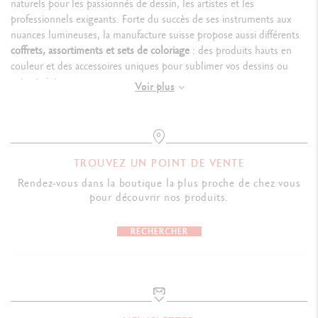
naturels pour les passionnés de dessin, les artistes et les
professionnels exigeants. Forte du succès de ses instruments aux
nuances lumineuses, la manufacture suisse propose aussi différents
coffrets, assortiments et sets de coloriage
: des produits hauts en
couleur et des accessoires uniques pour sublimer vos dessins ou
votre peinture.
Voir plus
Crayons de couleur Swiss Made pour toutes les
techniques artistiques
TROUVEZ UN POINT DE VENTE
Des assortiments de crayons de couleurs permanents
Rendez-vous dans la boutique la plus proche de chez vous
aux multiples nuances
pour découvrir nos produits.
Les
crayons de couleur
signés Caran d'Ache sont conçus en bois de
RECHERCHER
cèdre de premier choix certifié FSC™, comme les crayons issus de la
gamme
Luminance 6901™
.
Leur mine onctueuse et permanente
associée à une tenue à la lumière incomparable font de ce crayon un
instrument idéal pour les artistes, designers ou architectes. Le
crayon Pablo™** est, lui aussi, un instrument de choix pour les