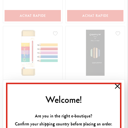
SWISSCOLOR
LINE
ACHAT RAPIDE
ACHAT RAPIDE
CHF 22.00
CHF 38.00
SET DE 5 CRAYONS MAXI
LES CRAYONS PARFUMÉS DE
Welcome!
GRAPHITE HB COLOUR
LA MAISON CARAN D'ACHE
TREASURE - ÉDITION LIMITÉE
ÉDITION 10
Are you in the right e-boutique?
ACHAT RAPIDE
ACHAT RAPIDE
Confirm your shipping country before placing an order.