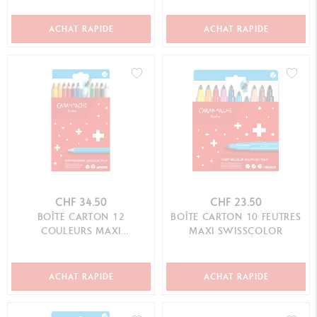
ÉDITION SPÉCIALE
CHÈRE NIKI – ÉDITION
SPÉCIALE
ACHAT RAPIDE
ACHAT RAPIDE
CHF 34.50
CHF 23.50
BOÎTE CARTON 12
BOÎTE CARTON 10 FEUTRES
COULEURS MAXI
MAXI SWISSCOLOR
SWISSCOLOR
AQUARELLABLE
ACHAT RAPIDE
ACHAT RAPIDE