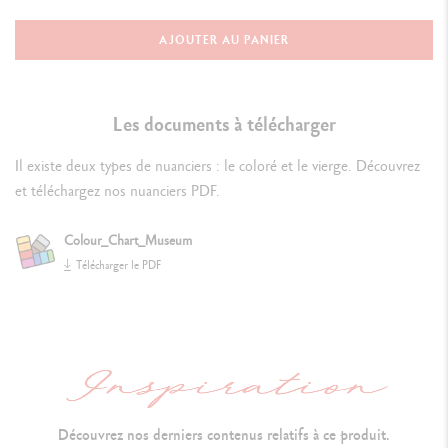
Corps en bois de cèdre de 1er choix certifié FSC™
AJOUTER AU PANIER
Finition mate, forme hexagonale,
capsule mate fidèle à la couleur de
la mine
Les documents à télécharger
Numéro d'identification de la couleur
Il existe deux types de nuanciers : le coloré et le vierge. Découvrez
Indication de la tenue à la lumière
et téléchargez nos nuanciers PDF.
Colour_Chart_Museum
DÉTAILS DE LA MINE
Télécharger le PDF
Mine aquarellable, tendre, onctueuse et résistante
Diamètre
Ø
3.8 mm permettant un tracé net et précis
P
ouvoir couvrant maximum
Très f
orte concentration pigmentaire
Découvrez nos derniers contenus relatifs à ce produit.