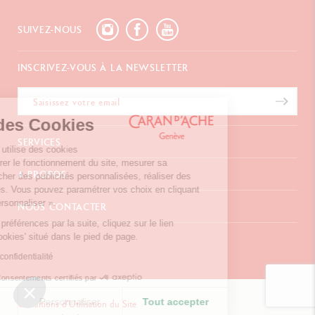
SUIVEZ-NOUS
INSCRIVEZ-VOUS À LA NEWSLETTER
Gestion des Cookies
SERVICES
Notre site internet utilise des cookies
permettant d’assurer le fonctionnement du site, mesurer sa
E-Carte Cadeau
A PROPOS
fréquentation, afficher des publicités personnalisées, réaliser des
Paiements
campagnes ciblées. Vous pouvez paramétrer vos choix en cliquant
Livraison
FAQ
sur le bouton « Personnaliser ».
NOUS CONTACTER
Retours
La Maison
Pour modifier vos préférences par la suite, cliquez sur le lien
Emballages Cadeaux
Points de vente
Chemin du Foron 19
'Préférences de cookies' situé dans le pied de page.
Cadeaux d'affaires
Inspiration
Po Box 332
Extension de garantie
Carrières
Lire la politique de confidentialité
CH-1226 Thônex-Genève
Suisse
Consentements certifiés par
+41 (0)848 558 558
Tout refuser
Personnaliser
Tout accepter
Conditions d'Utilisation du Site