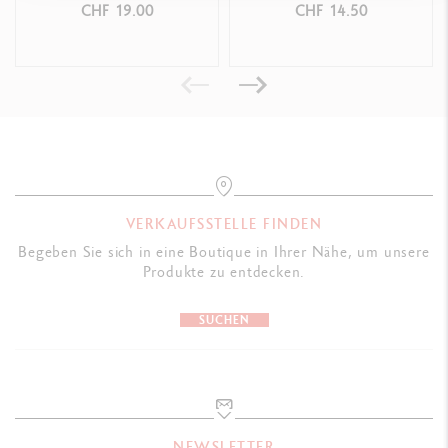
CHF 19.00
CHF 14.50
Die 120 hochwertigen, linierten weißen Seiten bieten einen
unvergleichlichen Schreibkomfort
GESETZLICHE VORSCHRIFTEN
FSC™, säurefrei
VERKAUFSSTELLE FINDEN
Begeben Sie sich in eine Boutique in Ihrer Nähe, um unsere
PRODUKTREFERENZ
Produkte zu entdecken.
Ref. 454.411
SUCHEN
NEWSLETTER