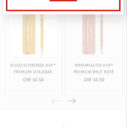
Passender flexibler Metall-Clip
Passender Druckknopf aus Metall mit Radiergummi und hinten
integriertem Minen-Reservoir (Ø 0,7), zugänglich durch
Herausziehen des Druckknopfs
MINEN UND NACHFÜLLUNGEN
Graphitminen, Ø 0,7 mm, in HB oder B erhältlich (jeweils 12
KUGELSCHREIBER 849™
MINENHALTER 849™
Stück)
PREMIUM GOLDBAR
PREMIUM BRUT ROSÉ
CHF 43.50
CHF 43.50
VERPACKUNG
Passendes Slim Pack der neuen Generationen mit glänzendem Finish
Innen silbernes Logo; Magnet-Einsatz
Maße: 19,9 x 5,9 x 1,6 cm
Gewicht: 0,088 kg