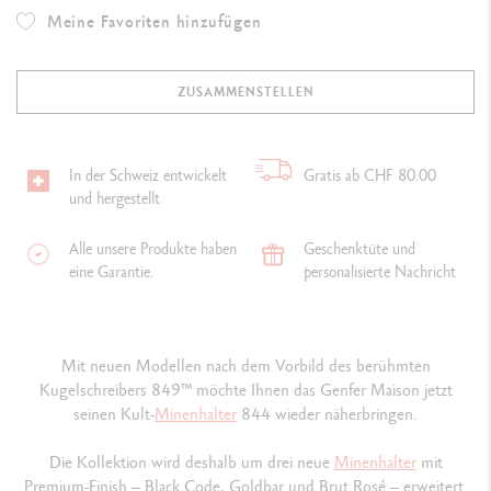
Meine Favoriten hinzufügen
ZUSAMMENSTELLEN
In der Schweiz entwickelt
Gratis ab CHF 80.00
und hergestellt
Alle unsere Produkte haben
Geschenktüte und
eine Garantie.
personalisierte Nachricht
Mit neuen Modellen nach dem Vorbild des berühmten
Kugelschreibers 849™ möchte Ihnen das Genfer Maison jetzt
seinen Kult-
Minenhalter
844 wieder näherbringen.
Die Kollektion wird deshalb um drei neue
Minenhalter
mit
Premium-Finish – Black Code, Goldbar und Brut Rosé – erweitert.