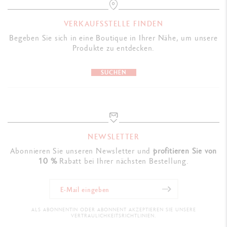
GESETZLICHE VORSCHRIFTEN
VERKAUFSSTELLE FINDEN
Swiss Made
Begeben Sie sich in eine Boutique in Ihrer Nähe, um unsere
Produkte zu entdecken.
PRODUKTREFERENZ
SUCHEN
Ref. 844.999
NEWSLETTER
Abonnieren Sie unseren Newsletter und
profitieren Sie von
10 %
Rabatt bei Ihrer nächsten Bestellung.
ALS ABONNENTIN ODER ABONNENT AKZEPTIEREN SIE UNSERE
VERTRAULICHKEITSRICHTLINIEN.