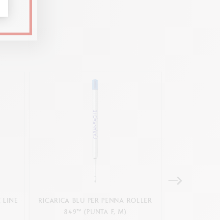
 LINE
RICARICA BLU PER PENNA ROLLER
SET DA 2 PE
849™ (PUNTA F, M)
CART