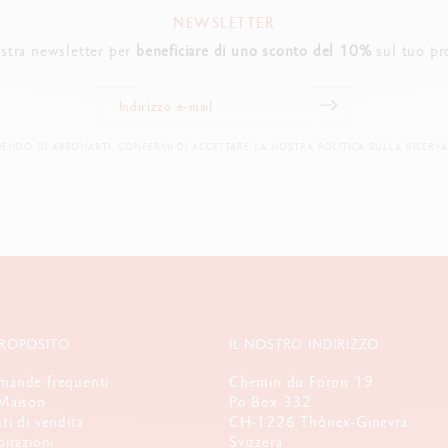
NEWSLETTER
nostra newsletter per
beneficiare di uno sconto del 10%
sul tuo pr
IENDO DI ABBONARTI, CONFERMI DI ACCETTARE LA NOSTRA POLITICA SULLA RISERVA
PROPOSITO
IL NOSTRO INDIRIZZO
ande frequenti
Chemin du Foron 19
Maison
Po Box 332
ti di vendita
CH-1226 Thônex-Ginevra
pirazioni
Svizzera