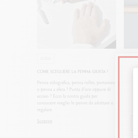
GUIDA
GUIDA
COME SCEGLIERE LA PENNA GIUSTA ?
INIZIA
Penna stilografica, penna roller, portamine
Il jour
o penna a sfera ? Punta d’oro oppure di
consiste
acciaio ? Ecco la nostra guida per
giorno. 
conoscere meglio le penne da adottare o
sceglier
regalare.
perfetta
Scoprire
Scoprir