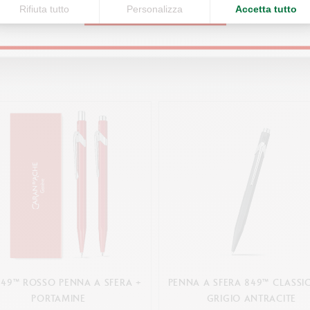
Rifiuta tutto
Personalizza
Accetta tutto
CONTINUE
Potrebbe piacervi
849™ ROSSO PENNA A SFERA +
PENNA A SFERA 849™ CLASSIC
PORTAMINE
GRIGIO ANTRACITE