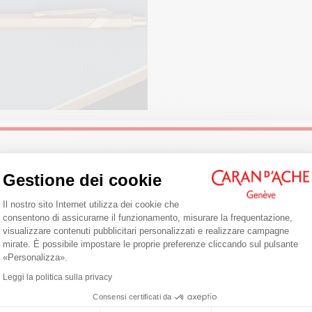
Astuccio in cartone bianco
Dimensioni: 80 x 10 mm
INDICAZIONI LEGALI
Swiss Made
Welcome!
RIFERIMENTO PRODOTTO
RE A FARE JOURNALING
Gestione dei cookie
naling è un’abitudine quotidiana che
Rif. 849.070
Piattaforma di Gestione del Consenso: 
 nel scrivere i suoi pensieri del
Il nostro sito Internet utilizza dei cookie che
Are you in the right e-boutique?
Scopri i nostri consigli per iniziare,
consentono di assicurarne il funzionamento, misurare la frequentazione,
e il diario giusto e la penna
visualizzare contenuti pubblicitari personalizzati e realizzare campagne
Confirm your shipping country before placing an order.
mirate. È possibile impostare le proprie preferenze cliccando sul pulsante
.
Axeptio consent
«Personalizza».
e
United States
Leggi la politica sulla privacy
Consensi certificati da