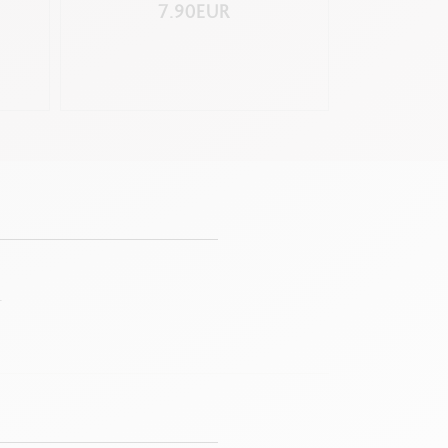
7.90EUR
6
.