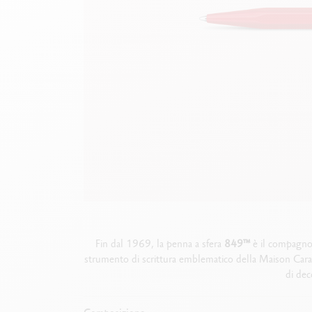
Scatola in metallo vuota
G
F
Guarda tutto
S
G
Fin dal 1969, la penna a sfera
849
™
è il compagno 
strumento di scrittura emblematico della Maison Caran
di dec