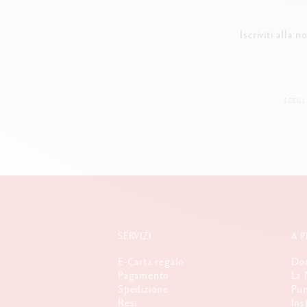
Iscriviti alla 
SCEGL
SERVIZI
A 
E-Carta regalo
Dom
Pagamento
La 
Spedizione
Pun
Resi
Ins