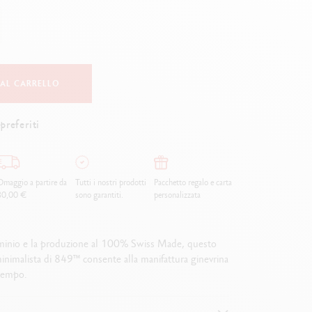
Creative Box
Set Creativo Oliver Jeffers
Set Botanico Julie Thomas
Set Lettering Rylsee
Valigetta da viaggio Swisscolor
 AL CARRELLO
Guarda tutto
preferiti
maggio a partire da
Tutti i nostri prodotti
Pacchetto regalo e carta
80,00 €
sono garantiti.
personalizzata
lluminio e la produzione al 100% Swiss Made, questo
inimalista di 849™ consente alla manifattura ginevrina
 tempo.