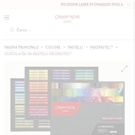
INCISIONE LASER IN OMAGGIO FINO AL
10 MAGGIO
PAGINA PRINCIPALE
COLORE
PASTELLI
NEOPASTEL™
SCATOLA DA 96 PASTELLI NEOPASTEL™