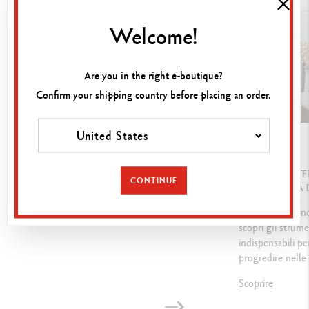
M
iscelazioni illimitate, digradazioni, impiego di cartamodelli,
Welcome!
impregnazioni e stesure di colore, applicazioni con le dita, diversi
supporti (carta, cartone, tela, ecc.)
Are you in the right e-boutique?
Confirm your shipping country before placing an order.
INDICAZIONI LEGALI
United States
Swiss Made, ASTM D-4236
GUIDA
QUAL È IL MATE
CONTINUE
COMINCIARE A 
RIFERIMENTO PRODOTTO
Carta, carbonci
scopri gli strume
Rif.
7400.396
indispensabili pe
progredire nelle 
Scoprire