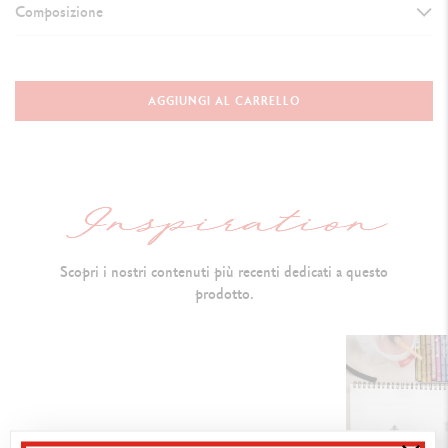
Composizione
DETTAGLI SUI PASTELLI
Pastello artistico a olio di altissima qualità
AGGIUNGI AL CARRELLO
Resistente all'acqua, t
ondo,
diametro: 10 mm x 68 mm
Co
nsistenza morbida e vellutata, non si sbriciola
Indicazione sulla resistenza alla luce, codice del colore
Pigmenti extra fine e olio inerte
Scopri i nostri contenuti più recenti dedicati a questo
S
olubile nell'essenza di trementina
prodotto.
TECNICHE DI UTILIZZO
Utilizzo flessibile : a
pplicazione in orizzontale per grandi s
uperfici o
con la punta per i dettagli