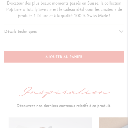
Évocateur des plus beaux moments passés en Suisse, la collection
Pop Line « Totally Swiss » est le cadeau idéal pour les amateurs de
produits à l’allure et à la qualité 100 % Swiss Made !
Détails techniques
VERSION D'INSTRUMENT D'ÉCRITURE
Stylo Bille
AJOUTER AU PANIER
CORPS DU STYLO
Corps hexagonal en aluminium, léger et résistant
Corps rouge orné de la croix suisse
Découvrez nos derniers contenus relatifs à ce produit.
Couleurs appliquées par poudrage électrostatique
Clip flexible et bouton-poussoir en métal