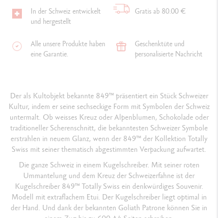
In der Schweiz entwickelt
Gratis ab 80.00 €
und hergestellt
Alle unsere Produkte haben
Geschenktüte und
eine Garantie.
personalisierte Nachricht
Der als Kultobjekt bekannte 849™ präsentiert ein Stück Schweizer
Kultur, indem er seine sechseckige Form mit Symbolen der Schweiz
untermalt. Ob weisses Kreuz oder Alpenblumen, Schokolade oder
traditioneller Scherenschnitt, die bekanntesten Schweizer Symbole
erstrahlen in neuem Glanz, wenn der 849™ der Kollektion Totally
Swiss mit seiner thematisch abgestimmten Verpackung aufwartet.
Die ganze Schweiz in einem Kugelschreiber. Mit seiner roten
Ummantelung und dem Kreuz der Schweizerfahne ist der
Kugelschreiber 849™ Totally Swiss ein denkwürdiges Souvenir.
Modell mit extraflachem Etui. Der Kugelschreiber liegt optimal in
der Hand. Und dank der bekannten Goliath Patrone können Sie in