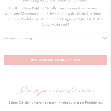
einem Zug bis zu 600 A4-Seiten schreiben.
Die Kollektion PopLine "Totally Swiss" erinnert uns an unsere
schönsten Momente in der Schweiz und ist das ideale Geschenk für
alle, die Produkte schätzen, deren Design und Qualität 100 %
Swiss Made sind !
Zusammensetzung
AUSFÜHRUNG DES SCHREIBGERÄTS
Kugelschreiber
DEM WARENKORB HINZUFÜGEN
SCHAFT
Sechseckiger Schaft aus leichtem, robustem Aluminium
R
oten Ummantelung und dem Kreuz der Schweizerfahne
Sehen Sie sich unsere neuesten Inhalte zu diesem Produkt an.
Farbapplikation durch elektrostatische Pulverbeschichtung