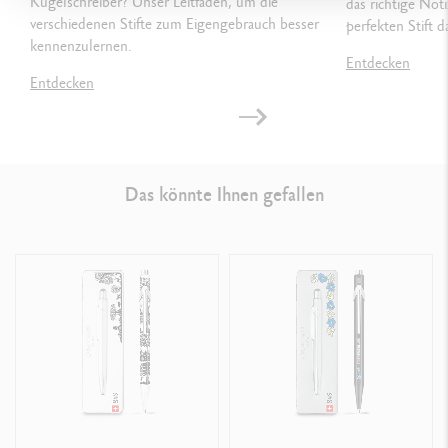
Kugelschreiber? Unser Leitfaden, um die
das richtige No
Swiss Made
verschiedenen Stifte zum Eigengebrauch besser
perfekten Stift d
kennenzulernen.
Entdecken
Entdecken
PRODUKT REFERENZ
Ref. 849.053
Das könnte Ihnen gefallen