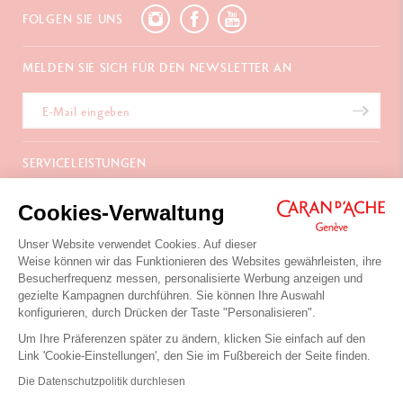
FOLGEN SIE UNS
MELDEN SIE SICH FÜR DEN NEWSLETTER AN
SERVICELEISTUNGEN
E-Geschenkgutschein
ÜBER UNS
Cookies-Verwaltung
Zahlungen
Versand und Lieferung
Häufig gestellte Fragen
Unser Website verwendet Cookies. Auf dieser
KONTAKTIEREN SIE UNS
Retouren
La Maison
Weise können wir das Funktionieren des Websites gewährleisten, ihre
Geschenkverpackung
Verkaufsstellen
Besucherfrequenz messen, personalisierte Werbung anzeigen und
Chemin du Foron 19
Werbegeschenke
Inspiration
gezielte Kampagnen durchführen. Sie können Ihre Auswahl
Po Box 332
Garantieverlängerung
Karriere
konfigurieren, durch Drücken der Taste "Personalisieren".
CH-1226 Thônex-Genf
Schweiz
Um Ihre Präferenzen später zu ändern, klicken Sie einfach auf den
+41 (0)848 558 558
Link 'Cookie-Einstellungen', den Sie im Fußbereich der Seite finden.
Nutzungsbedingungen der Website
Die Datenschutzpolitik durchlesen
Datenschutzpolitik