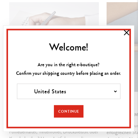
Flexibler Clip und Druckknopf aus Metall
PATRONEN UND NACHFÜLLUNGEN
Welcome!
Nachfüllbar mit einer Goliath M-Tintenpatrone in Blau
Are you in the right e-boutique?
VERPACKUNG
Confirm your shipping country before placing an order.
Roten extraflachem Etui,
Kreuz der Schweizerfahne
United States
Masse: 18.5 x 5.5 x 2 cm
LEITFADEN
LEITFADEN
Gewicht
: 0.088 kg
CONTINUE
WIE WÄHLT MAN DEN RICHTIGEN STIFT ZUM
BEGINNEN SIE 
SCHREIBEN?
Entdecken Sie un
GESETZLICHE VORSCHRIFTEN
Füllfederhalter, Tintenroller, Druckbleistift oder
erfolgreichen Sta