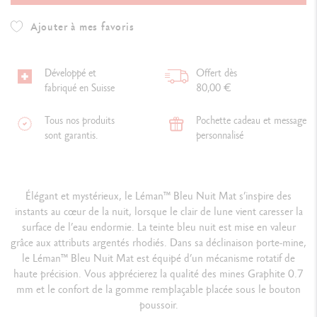
Ajouter à mes favoris
Développé et
Offert dès
fabriqué en Suisse
80,00 €
Tous nos produits
Pochette cadeau et message
sont garantis.
personnalisé
É
légant et mystérieux, le Léman
™
Bleu Nuit Mat s’inspire des
instants au cœur de la nuit, lorsque le clair de lune vient caresser la
surface de l’eau endormie. La teinte bleu nuit est mise en valeur
grâce aux attributs argentés rhodiés. Dans sa déclinaison porte-mine,
le Léman
™
Bleu Nuit Mat est équipé d’un mécanisme rotatif de
haute précision. Vous apprécierez la qualité des mines Graphite 0.7
mm et le confort de la gomme remplaçable placée sous le bouton
poussoir.