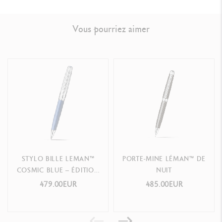
Vous pourriez aimer
NORMES LÉGALES
Swiss Made
RÉFÉRENCE DU PRODUIT
Réf.
4769.449
STYLO BILLE LEMAN™
PORTE-MINE LÉMAN™ DE
COSMIC BLUE – ÉDITION
NUIT
SPÉCIALE
479.00EUR
485.00EUR