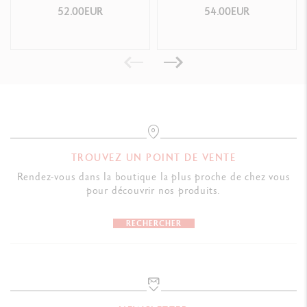
RÉFÉRENCE DU PRODUIT
AQUARELLE
52.00EUR
54.00EUR
Réf. 1285.740
TROUVEZ UN POINT DE VENTE
Rendez-vous dans la boutique la plus proche de chez vous
pour découvrir nos produits.
RECHERCHER