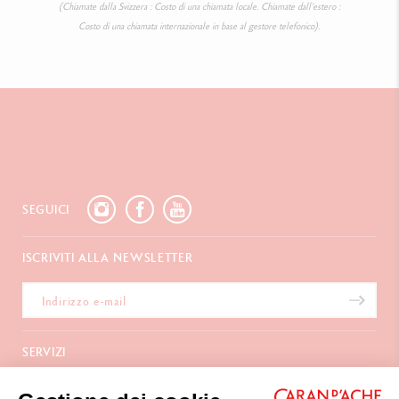
(Chiamate dalla Svizzera : Costo di una chiamata locale. Chiamate dall’estero :
Costo di una chiamata internazionale in base al gestore telefonico).
SEGUICI
ISCRIVITI ALLA NEWSLETTER
SERVIZI
E-Carta regalo
A PROPOSITO