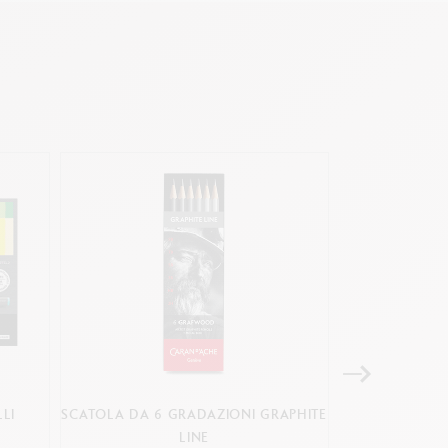
LI
SCATOLA DA 6 GRADAZIONI GRAPHITE
SCATOLA CON 
LINE
BICOLORI & 1