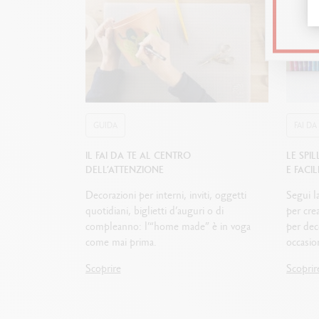
GUIDA
FAI DA
IL FAI DA TE AL CENTRO
LE SPI
DELL’ATTENZIONE
E FACI
Decorazioni per interni, inviti, oggetti
Segui l
quotidiani, biglietti d’auguri o di
per crea
compleanno: l’“home made” è in voga
per deco
come mai prima.
occasio
Scoprire
Scoprir