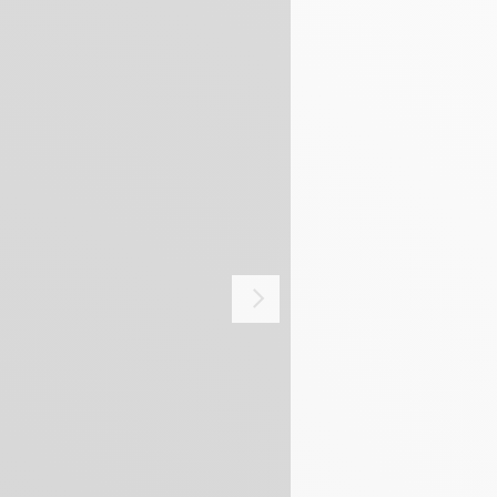
o, pietra ecc.)
fito