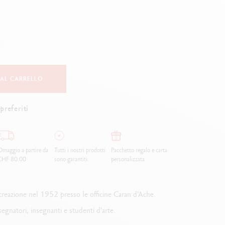
Creative Box
Set Creativo Oliver Jeffers
Set Botanico Julie Thomas
Set per Lettering Rylsee
Valigetta da viaggio Swisscolor
Guarda tutto
 AL CARRELLO
preferiti
maggio a partire da
Tutti i nostri prodotti
Pacchetto regalo e carta
CHF 80.00
sono garantiti.
personalizzata
a creazione nel 1952 presso le officine Caran d'Ache.
natori, insegnanti e studenti d'arte.