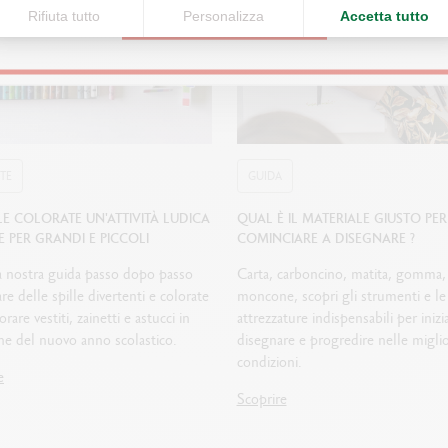
Rifiuta tutto
Personalizza
Accetta tutto
CONTINUE
 TE
GUIDA
LLE COLORATE UN'ATTIVITÀ LUDICA
QUAL È IL MATERIALE GIUSTO PER
LE PER GRANDI E PICCOLI
COMINCIARE A DISEGNARE ?
a nostra guida passo dopo passo
Carta, carboncino, matita, gomma,
re delle spille divertenti e colorate
moncone, scopri gli strumenti e le
rare vestiti, zainetti e astucci in
attrezzature indispensabili per inizi
ne del nuovo anno scolastico.
disegnare e progredire nelle miglio
condizioni.
e
Scoprire