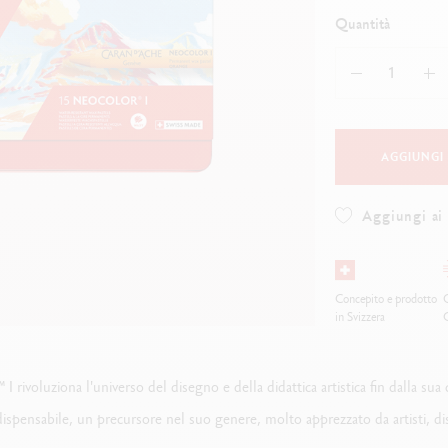
uarda tutto
Guarda tutto
ibralo™
Graphite Line
Quantità
wisscolor
Technograph
uarda tutto
Guarda tutto
AGGIUNGI
Aggiungi ai 
Concepito e prodotto
O
in Svizzera
rivoluziona l'universo del disegno e della didattica artistica fin dalla su
sabile, un precursore nel suo genere, molto apprezzato da artisti, diseg