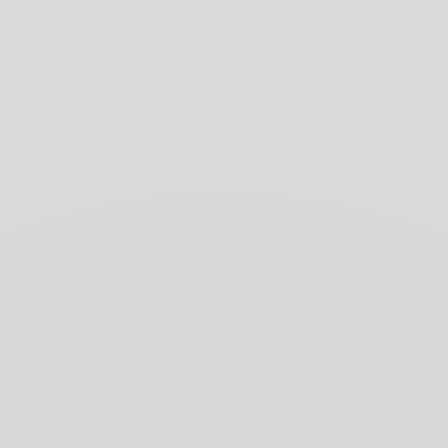
o su qualsiasi tipo di materiale (carta, cartone, vetro, legno, cuoio, tessut
tura e sfumature, ricalco, encausto, frottage, miscele, sovrapposizioni, sgraf
INDICAZIONI LEGALI
Swiss Made, CE EN71, ASTM D4236
RIFERIMENTO PRODOTTO
Rif. 7000.315