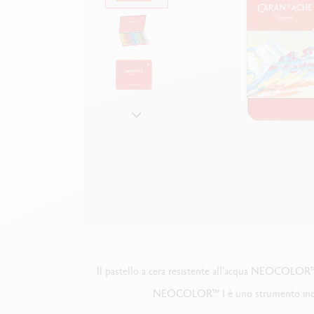
Scatola in metallo vuota
G
F
Guarda tutto
S
G
Il pastello a cera resistente all'acqua NEOCOLOR™ I 
NEOCOLOR™ I è uno strumento indispen