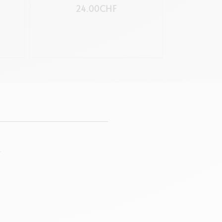
24.00CHF
3
.