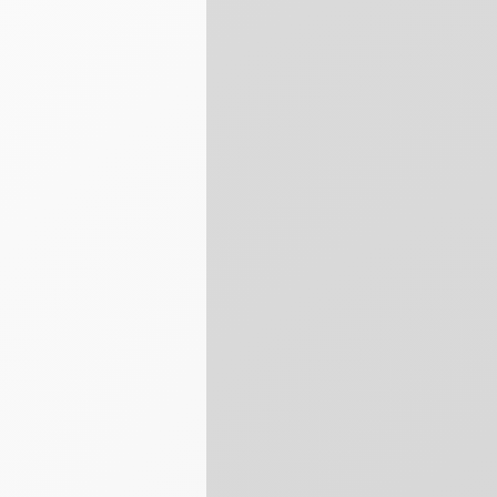
Disegno a secc
Pit