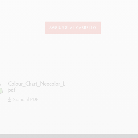
DETTAGLI SUI PASTELLI
AGGIUNGI AL CARRELLO
Pastelli a cera permanenti di qualità
Resistenti all'acqua
Consistenza cremosa
Elevato potere coprente
Eccellente resistenza alla luce
Colour_Chart_Neocolor_I.
pdf
Colori luminosi
Scarica il PDF
Diametro Ø 8.65 mm
TECNICHE DI UTILIZZO