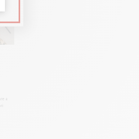
are a
ri