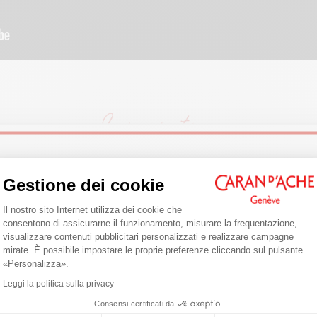
Welcome!
opri i nostri contenuti più recenti dedicati a questo prodot
Gestione dei cookie
Piattaforma di Gestione del Consenso: 
Il nostro sito Internet utilizza dei cookie che
Are you in the right e-boutique?
consentono di assicurarne il funzionamento, misurare la frequentazione,
visualizzare contenuti pubblicitari personalizzati e realizzare campagne
Confirm your shipping country before placing an order.
mirate. È possibile impostare le proprie preferenze cliccando sul pulsante
Axeptio consent
«Personalizza».
United States
Leggi la politica sulla privacy
Consensi certificati da