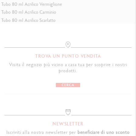
Scatola con 10 portamine
Tubo 80 ml Acrilico Vermiglione
Tubo 80 ml Acrilico Carminio
Confezione in cartone
Tubo 80 ml Acrilico Scarlatto
Dimensioni: 5 × 3,15 × 14,3 cm
Peso: 1,74 kg
MINE E RICARICHE
TROVA UN PUNTO VENDITA
Portamine dotato di una mina in grafite HB del diametro di 0,7 mm
Visita il negozio più vicino a casa tua per scoprire i nostri
Portamine ricaricabile con gomma e serbatoio per mine accessibile
prodotti.
con il pulsante a pressione
CERCA
INDICAZIONI LEGALI
Swiss Made
RIFERIMENTO PRODOTTO
NEWSLETTER
Rif. 844.135
Iscriviti alla nostra newsletter per
beneficiare di uno sconto