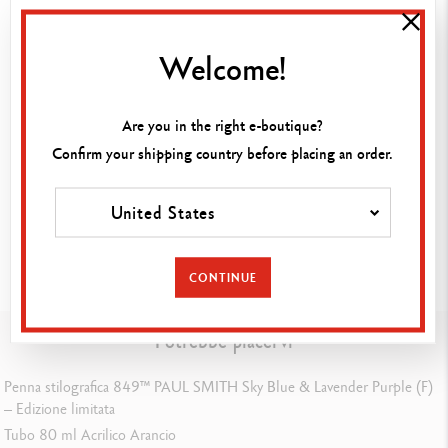
ricaricabili, offrono una durata eccezionale.
100% Swiss Made, si abbinano perfettamente a penne e taccuini
Welcome!
COLORMAT-X per composizioni armoniose o audacemente
contrastanti.
Are you in the right e-boutique?
Composizione
Confirm your shipping country before placing an order.
VERSIONE DELLO STRUMENTO DI SCRITTURA
United States
Portamine
AGGIUNGI AL CARRELLO
CONTINUE
CORPO DELLA PENNA
Corpo esagonale in alluminio leggero e resistente
Potrebbe piacervi
Colore blu e aspetto satinato micropallinato
Clip e pulsante in metallo
Penna stilografica 849™ PAUL SMITH Sky Blue & Lavender Purple (F)
– Edizione limitata
CONFEZIONE
Tubo 80 ml Acrilico Arancio