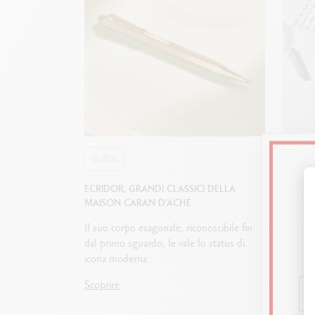
GUIDA
GUIDA
ECRIDOR, GRANDI CLASSICI DELLA
COME S
MAISON CARAN D’ACHE
Penna s
Il suo corpo esagonale, riconoscibile fin
o penna
dal primo sguardo, le vale lo status di
acciaio
icona moderna.
conosce
regalar
Scoprire
Scoprir