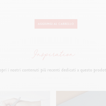
VERSIONE DELLO STRUMENTO DI SCRITTURA
AGGIUNGI AL CARRELLO
Portamine
Lunghezza
–
131 mm &
Diametro
–
8 mm
CORPO DEL PORTAMINE
Corpo esagonale in latta
con finitura platinata
opri i nostri contenuti più recenti dedicati a questo prodot
Meccanismo a pulsante
e clip con finitura platinata
G
omma sostituibile sotto il cappuccio a pressione
CARTUCCE E RICARICHE