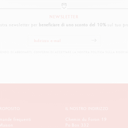
NEWSLETTER
nostra newsletter per
beneficiare di uno sconto del 10%
sul tuo pr
IENDO DI ABBONARTI, CONFERMI DI ACCETTARE LA NOSTRA POLITICA SULLA RISERVA
PROPOSITO
IL NOSTRO INDIRIZZO
ande frequenti
Chemin du Foron 19
Maison
Po Box 332