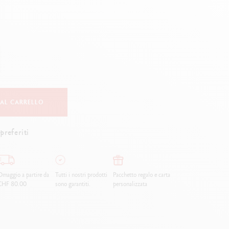
Creative Box
Set Creativo Oliver Jeffers
Set Botanico Julie Thomas
Set per Lettering Rylsee
Valigetta da viaggio Swisscolor
Guarda tutto
 AL CARRELLO
preferiti
maggio a partire da
Tutti i nostri prodotti
Pacchetto regalo e carta
CHF 80.00
sono garantiti.
personalizzata