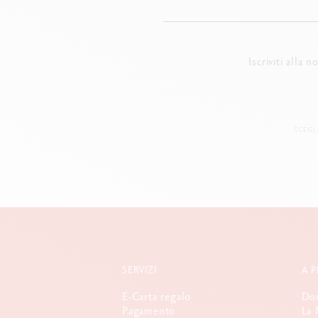
Iscriviti alla 
SCEGL
SERVIZI
A 
E-Carta regalo
Dom
Pagamento
La 