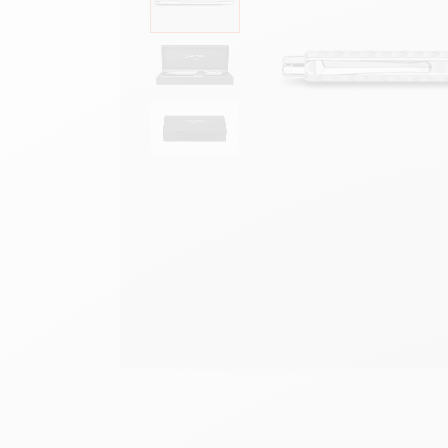
Scatola in metallo vuota
G
F
Guarda tutto
S
G