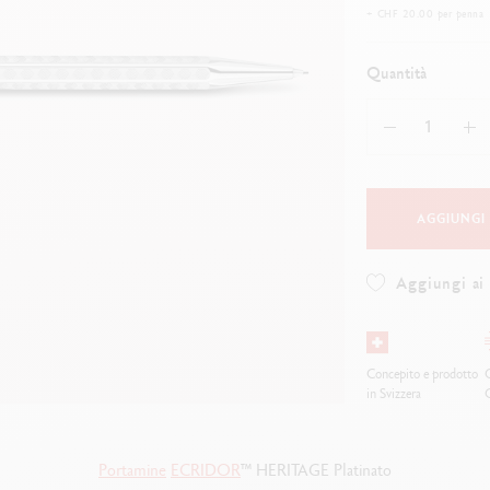
uarda tutto
Guarda tutto
+ CHF 20.00 per penna
ibralo™
Graphite Line
wisscolor
Technograph
Quantità
uarda tutto
Guarda tutto
AGGIUNGI
Aggiungi ai 
Concepito e prodotto
O
in Svizzera
Portamine
ECRIDOR
™ HERITAGE Platinato