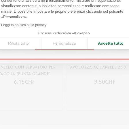
consentono di assicurarne il funzionamento, misurare la frequentazione,
visualizzare contenuti pubblicitari personalizzati e realizzare campagne
Confirm your shipping country before placing an order.
mirate. È possibile impostare le proprie preferenze cliccando sul pulsante
RIFERIMENTO PRODOTTO
Axeptio consent
«Personalizza».
Rif. 115.303
United States
Leggi la politica sulla privacy
Consensi certificati da
Rifiuta tutto
Personalizza
Accetta tutto
CONTINUE
NNELLO CON SERBATOIO PER
TAVOLOZZA AQUARELLE 26 X
L'ACQUA (PUNTA GRANDE)
6.15CHF
9.50CHF