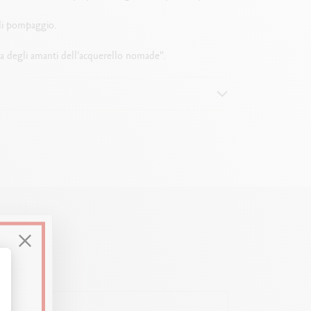
 di pompaggio.
gioia degli amanti dell'acquerello nomade".
ello
Personalizza le tue opzioni