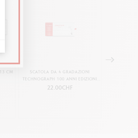
 13 CM
SCATOLA DA 4 GRADAZIONI
VALIGETT
TECHNOGRAPH 100 ANNI EDIZIONI
ASSORTIM
LIMITATA
22.00CHF
5