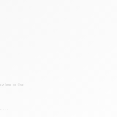
.
ossimo ordine.
TEZZA.