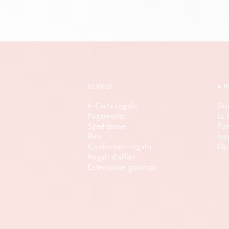
SERVIZI
A 
E-Carta regalo
Dom
Pagamento
La 
Spedizione
Pun
Resi
Ins
Confezione regalo
Opp
Regali d'affari
Estensione garanzia