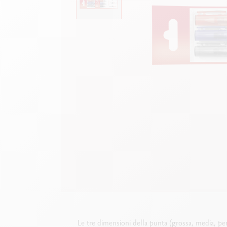
Scatola in metallo vuota
G
F
Guarda tutto
S
G
Le tre dimensioni della punta (grossa, media, pe