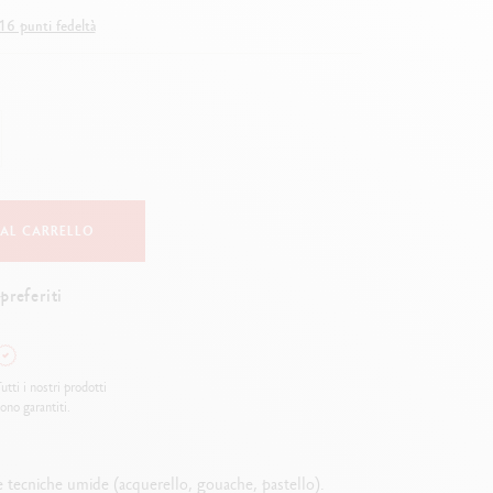
Creative Box
16 punti fedeltà
Set Creativo Oliver Jeffers
Set Botanico Julie Thomas
Set per Lettering Rylsee
Valigetta da viaggio Swisscolor
Guarda tutto
 AL CARRELLO
preferiti
utti i nostri prodotti
ono garantiti.
e tecniche umide (acquerello, gouache, pastello).