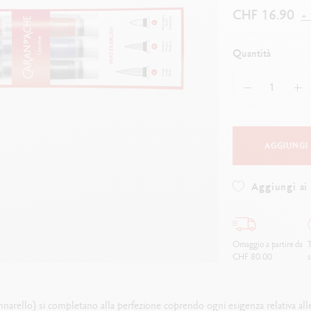
uarda tutto
Guarda tutto
ibralo™
Graphite Line
CHF 16.90
+ 
wisscolor
Technograph
uarda tutto
Guarda tutto
Quantità
AGGIUNGI
Aggiungi ai 
Omaggio a partire da
T
CHF 80.00
s
nnarello) si completano alla perfezione coprendo ogni esigenza relativa all