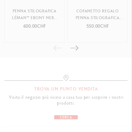
F n
ib width - R
ef.
4791.772
PENNA STILOGRAFICA
COFANETTO REGALO
M
n
ib width - R
e
f.
4791.782
LÉMAN™ EBONY NERA
PENNA STILOGRAFICA
PLACCATA ARGENTO
LÉMAN™ BLEU ALPIN
600.00CHF
550.00CHF
B n
ib width - R
ef.
4791.792
RODIATO
TROVA UN PUNTO VENDITA
Visita il negozio più vicino a casa tua per scoprire i nostri
prodotti.
CERCA