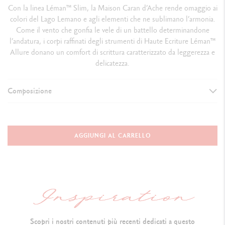
Con la linea Léman™ Slim, la Maison Caran d’Ache rende omaggio ai
colori del Lago Lemano e agli elementi che ne sublimano l’armonia.
Come il vento che gonfia le vele di un battello determinandone
l’andatura, i corpi raffinati degli strumenti di Haute Ecriture Léman™
Allure donano un comfort di scrittura caratterizzato da leggerezza e
delicatezza.
Composizione
TYPE OF WRITING INSTRUMENT
Fountain Pen
AGGIUNGI AL CARRELLO
Cap closed:
141 mm & D
iameter: 10.6 mm
PEN BODY
Body and cap made of brass,
covered with
a black ebony
lacquer
Scopri i nostri contenuti più recenti dedicati a questo