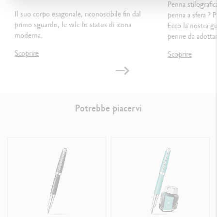
Penna stilografic
Il suo corpo esagonale, riconoscibile fin dal
penna a sfera ? P
primo sguardo, le vale lo status di icona
Ecco la nostra g
PACKAGING
moderna.
penne da adottar
Standard case
Scoprire
Scoprire
Dimensions: 18.4 x 8 x 4 cm
Weight: 0.252 kg
Potrebbe piacervi
International guarantee included in the packaging
LEGAL STANDARDS
Swiss Made
PRODUCT REFERENCE