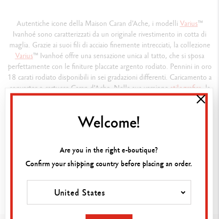
Autentiche icone della Maison Caran d'Ache, i modelli
Varius
™
Ivanhoé sono caratterizzati da un originale rivestimento in cotta di
maglia. Grazie ai suoi fili di acciaio finemente intrecciati, la collezione
Varius
™ Ivanhoé offre una sensazione unica al tatto, che si sposa
perfettamente con le finiture placcate argento rodiato. Pennini in oro
18 carati rodiato disponibili in sei gradazioni differenti. Caricamento a
converter o cartucce Caran d'Ache. Nella sua versione
stilografica
, la
penna
Varius
™ Ivanhoé assicura una scrittura estremamente
confortevole.
Welcome!
Composizione
Are you in the right e-boutique?
TYPE OF WRITING INSTRUMENT
Confirm your shipping country before placing an order.
Fountain Pen
AGGIUNGI AL CARRELLO
Cap closed 136.3 mm
United States
Without cap 128.2 mm
Cap on bottom 171.9 mm