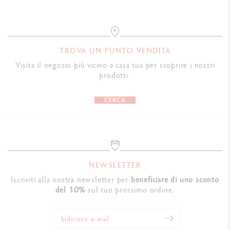
Dimensions: 19.5 x 9.7 x 6.5 cm
Weight: 0.700 kg
International guarantee & Caran d'Ache user guide
TROVA UN PUNTO VENDITA
Visita il negozio più vicino a casa tua per scoprire i nostri
LEGAL STANDARDS
prodotti.
Swiss Made
CERCA
PRODUCT REFERENCE
OB nib width - Ref. 4490.974
OM nib width - Ref.
4490.984
EF
nib width - Ref.
4490.994
NEWSLETTER
Iscriviti alla nostra newsletter per
beneficiare di uno sconto
F
nib width - Ref.
4490.004
del 10%
sul tuo prossimo ordine.
M nib width - Ref.
4490.014
B
nib width - Ref.
4490.024