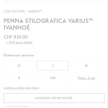
COLLECTION : VARIUS™
PENNA STILOGRAFICA VARIUS™
IVANHOÉ
CHF 830.00
+ 830 punti fedeltà
Dimensioni pennino
EF
F
M
B
OM
Vedere di più
OB
GUARDA LA GUIDA DELLE TAGLIE
AGGIUNGI UN'INCISIONE
+ CHF 20.00 per penna