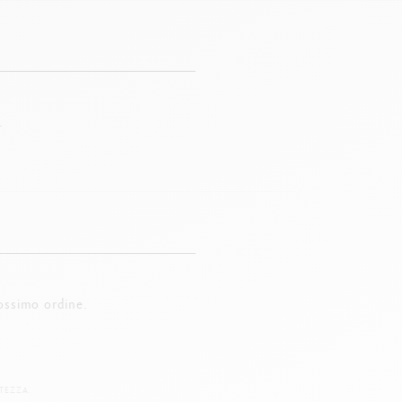
.
ossimo ordine.
TEZZA.