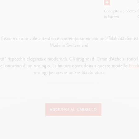
Concepito e prodotto
O
in Svizzera
 fusione di uno stile autentico e contemporaneo con un'affidabilità dimos
Made in Switzerland.
cato” rispecchia eleganza e modernità. Gli artigiani di Caran d’Ache si sono l
del cinturino di un orologio. La finitura opaca dona a questo modello
Ecrid
orologi per creare un’eredità duratura.
TIPO DI STRUMENTO DI SCRITTURA
AGGIUNGI AL CARRELLO
Penna Stilografica
Cappuccio chiuso: 136,5 mm
Senza cappuccio: 120 mm
Cappuccio sul retro: 170 mm