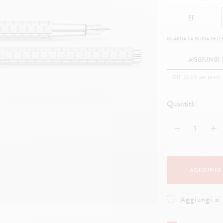
uarda tutto
Guarda tutto
ibralo™
Graphite Line
EF
wisscolor
Technograph
uarda tutto
Guarda tutto
GUARDA LA GUIDA DELLE
AGGIUNGI 
+ CHF 20.00 per penna
Quantità
AGGIUNGI
Aggiungi ai 