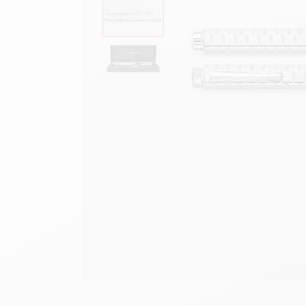
Scatola in metallo vuota
G
F
Guarda tutto
S
G