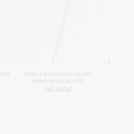
ROSSO
PENNA STILOGRAFICA ECRIDOR™
PENNA STILOGR
DAMIER GRIGIO ARGENTO
P
260.00CHF
28