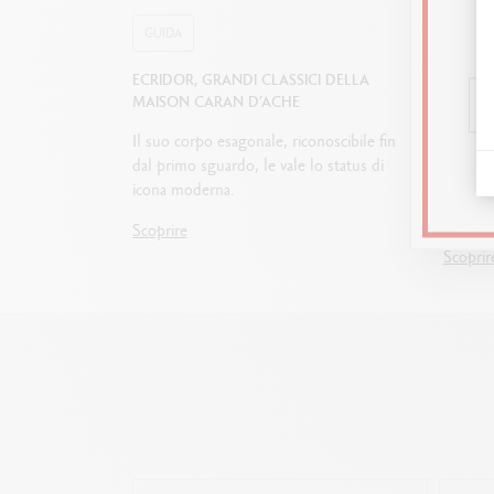
GUIDA
GUIDA
ECRIDOR, GRANDI CLASSICI DELLA
COME S
MAISON CARAN D’ACHE
Penna s
Il suo corpo esagonale, riconoscibile fin
o penna
dal primo sguardo, le vale lo status di
acciaio
icona moderna.
conosce
regalar
Scoprire
Scoprir