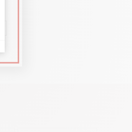
iana che
 del
niziare,