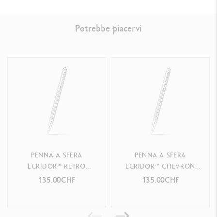
RIFERIMENTO PRODOTTO
Potrebbe piacervi
Rif. 890.377
PENNA A SFERA
PENNA A SFERA
ECRIDOR™ RETRO
ECRIDOR™ CHEVRON
PLATINATA
PLATINATA
135.00CHF
135.00CHF