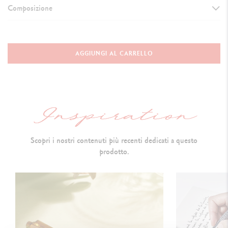
Composizione
VERSIONE DELLO STRUMENTO DI SCRITTURA
Penna a Sfera
AGGIUNGI AL CARRELLO
Lunghezza: 128 mm & Diametro: 8 mm
CORPO DELLA PENNA
Corpo esagonale in latta
con una finitura platinata
Scopri i nostri contenuti più recenti dedicati a questo
M
otivo a forma di
volumi cubici
prodotto.
Pulsante e clip flessibile con una finitura platinata
Logo e simbolo Caran d'Ache incisi al laser sul pulsante a pressione