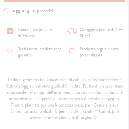
Aggiungi ai preferiti
Concepito e prodotto
Omaggio a partire da CHF
in Svizzera
80.00
Tutti i nostri prodotti sono
Pacchetto regalo e carta
garantiti.
personalizzata
Le linee geometriche. Una miriade di cubi. La collezione Ecridor™
Cubrik sfoggia un motivo guilloché inedito. Frutto di un savoir-faire
eccezionale nel campo dell'incisione, la cascata di volumi cubici che
impreziosisce le superfici è un concentrato di tecnica e ingegno.
Finitura platinata per una lucentezza senza pari. Grazie alla sua
famosa cartuccia Goliath, la penna a sfera Ecridor™ Cubrik può
scrivere d'un fiato fino a 600 pagine A4.