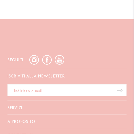
SEGUICI
ISCRIVITI ALLA NEWSLETTER
SERVIZI
E-Carta regalo
A PROPOSITO
Pagamento
Spedizione
Domande frequenti