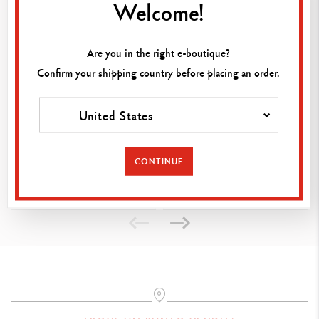
Welcome!
CONFEZIONE
Set da 4 matite
Confezione in cartone
Are you in the right e-boutique?
Confirm your shipping country before placing an order.
Dimensioni : 6.8 x 1 x 23.4 cm
United States
NORME LEGALI
GOMMA TRIANGOLARE
SET DA 4 MATITE IN
Swiss Made
GRAFITE EDELWEISS HB
CONTINUE
2.20CHF
3.30CHF
RIFERIMENTO PRODOTTO
Rif. 351.372