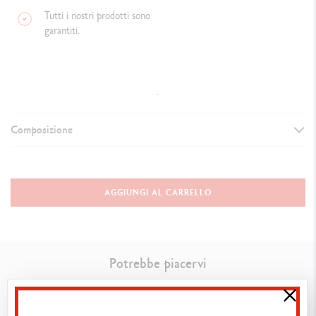
Tutti i nostri prodotti sono
garantiti.
.
Composizione
VERSIONE DELLO STRUMENTO DI SCRITTURA
Matita in grafite
AGGIUNGI AL CARRELLO
CORPO DELLO STRUMENTO
Legno di cedro di prima scelta certificato FSC™
Potrebbe piacervi
Mina da Ø 2,1 mm in grafite solida e indistruttibile formato HB
Ideale per il disegno artistico e tecnico, l’ufficio e la scuola