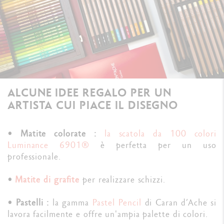
ALCUNE IDEE REGALO PER UN
ARTISTA CUI PIACE IL DISEGNO
•
Matite colorate :
la scatola da 100 colori
Luminance 6901®
è perfetta per un uso
professionale.
•
Matite di grafite
per realizzare schizzi.
•
Pastelli :
la gamma
Pastel Pencil
di Caran d’Ache si
lavora facilmente e offre un'ampia palette di colori.