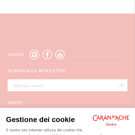
SEGUICI
ISCRIVITI ALLA NEWSLETTER
SERVIZI
E-Carta regalo
A PROPOSITO
Gestione dei cookie
Pagamento
Spedizione
Domande frequenti
Il nostro sito Internet utilizza dei cookie che
CONTATTACI
Resi
La Maison