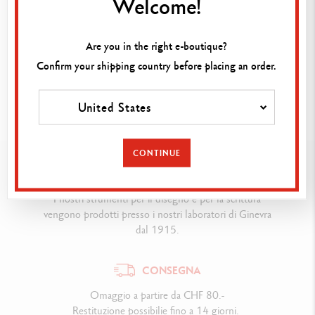
Welcome!
SCEGLIENDO DI ABBONARTI, CONFERMI DI ACCETTARE LA NOSTRA POLITICA
SULLA RISERVATEZZA.
Are you in the right e-boutique?
Confirm your shipping country before placing an order.
United States
CONTINUE
SWISS MADE
I nostri strumenti per il disegno e per la scrittura
vengono prodotti presso i nostri laboratori di Ginevra
dal 1915.
CONSEGNA
Omaggio a partire da CHF 80.-
Restituzione possibilie fino a 14 giorni.