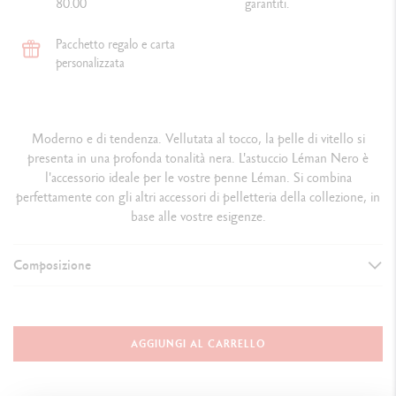
80.00
garantiti.
Pacchetto regalo e carta
personalizzata
Moderno e di tendenza. Vellutata al tocco, la pelle di vitello si
presenta in una profonda tonalità nera. L'astuccio Léman Nero è
l'accessorio ideale per le vostre penne Léman. Si combina
perfettamente con gli altri accessori di pelletteria della collezione, in
base alle vostre esigenze.
Composizione
ASTUCCIO PER PENNE
Colore: nero
AGGIUNGI AL CARRELLO
Dimensioni: 2.5 x 15 cm
Materiali: pelle di vitello