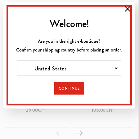
Per 2 Penne LÉMAN
Potrebbe piacervi
Welcome!
RIFERIMENTO PRODOTTO
Rif. 6202.782
Are you in the right e-boutique?
Confirm your shipping country before placing an order.
United States
CONTINUE
PENNA A SFERA 849™
ETUI POUR STYLO ZIPPE
PASTEL VERDE
BLEU NUIT
29.00CHF
105.00CHF