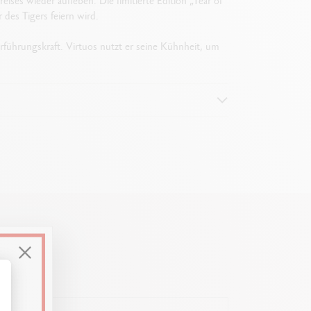
ises wieder aufleben. Die limitierte Edition „Year of
 des Tigers feiern wird.
erführungskraft. Virtuos nutzt er seine Kühnheit, um
60,2 mm
ssen Sie Ihre Optionen an