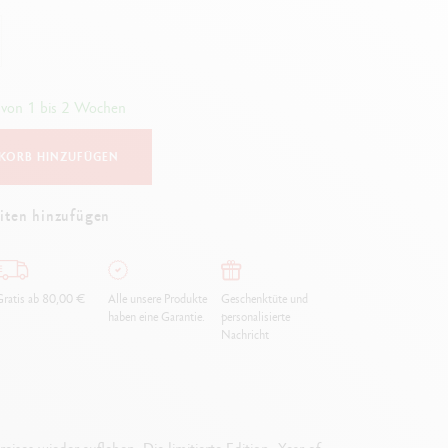
Creative Box
Kreativ-Set Oliver Jeffers
Botanisches-Set Julie Thomas
Lettering-Set Rylsee
 von 1 bis 2 Wochen
Reise-Set SWISSCOLOR
Alles ansehen
KORB HINZUFÜGEN
iten hinzufügen
ratis ab 80,00 €
Alle unsere Produkte
Geschenktüte und
haben eine Garantie.
personalisierte
Nachricht