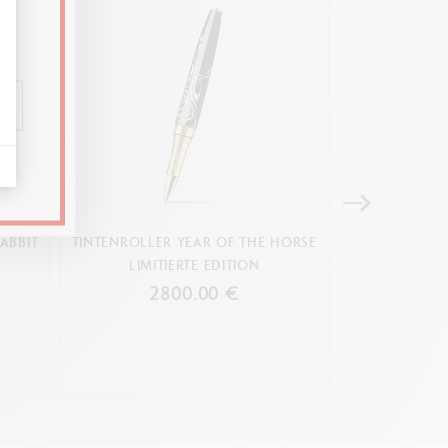
ABBIT
TINTENROLLER YEAR OF THE HORSE
TINTENROL
LIMITIERTE EDITION
MARINO 
2800.00 €
11