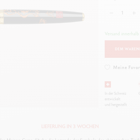
Alles ansehen
ibralo™
Graphite Line
wisscolor
Technograph
lles ansehen
Alles ansehen
Versand innerhalb
DEM WAREN
Meine Favor
In der Schweiz
G
entwickelt
und hergestellt
LIEFERUNG IN 3 WOCHEN