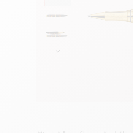
Leere Metallhüllen
F
Alles ansehen
S
A