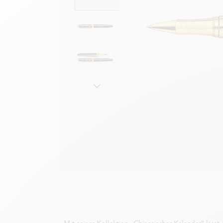
Leere Metallhüllen
F
Alles ansehen
S
A