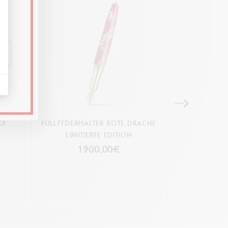
UI
FÜLLFEDERHALTER ROTE DRACHE
TINTENROLL
LIMITIERTE EDITION
LIMIT
1900,00€
9