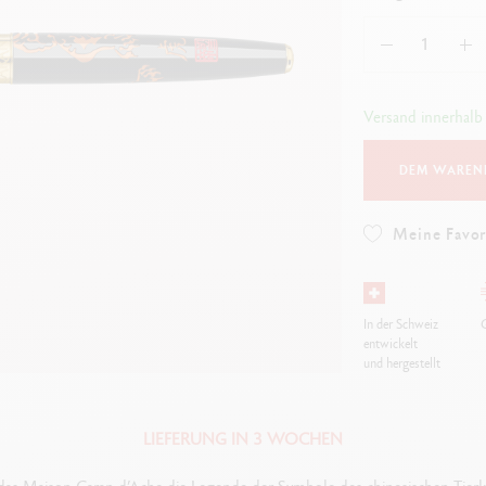
Alles ansehen
ibralo™
Graphite Line
wisscolor
Technograph
lles ansehen
Alles ansehen
Versand innerhalb
DEM WAREN
Meine Favor
In der Schweiz
G
entwickelt
und hergestellt
LIEFERUNG IN 3 WOCHEN