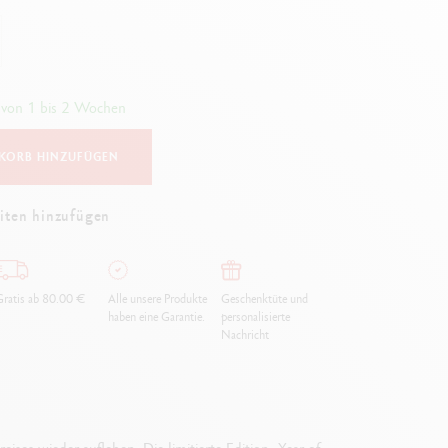
Creative Box
Kreativ-Set Oliver Jeffers
Botanisches-Set Julie Thomas
Lettering-Set Rylsee
 von 1 bis 2 Wochen
Reise-Set SWISSCOLOR
Alles ansehen
KORB HINZUFÜGEN
iten hinzufügen
ratis ab 80.00 €
Alle unsere Produkte
Geschenktüte und
haben eine Garantie.
personalisierte
Nachricht