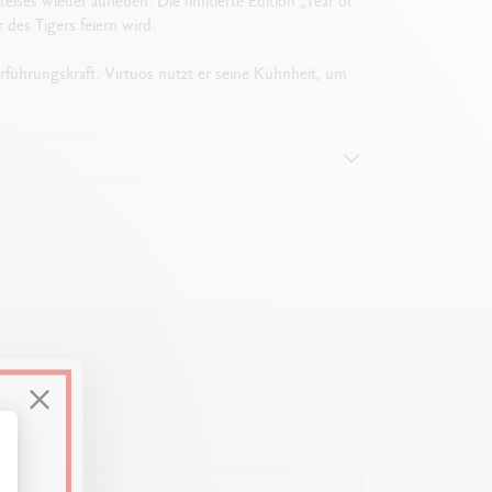
ises wieder aufleben. Die limitierte Edition „Year of
 des Tigers feiern wird.
erführungskraft. Virtuos nutzt er seine Kühnheit, um
60,2 mm
ssen Sie Ihre Optionen an