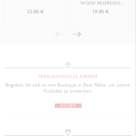
WOOD NESPRESSO
SONDEREDITION N°1
32.00 €
19.90 €
GESETZLICHE VORSCHRIFTEN
Swiss Made,
CE, FSC
™
PRODUKTREFERENZ
Réf.1284.712
VERKAUFSSTELLE FINDEN
Begeben Sie sich in eine Boutique in Ihrer Nähe, um unsere
Produkte zu entdecken.
SUCHEN