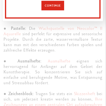
von Caran d'Ache
die ideale Wahl für präzise Linien
CONTINUE
und leuchtende Farben. Durch die leichte
Anwendung kann man sie ideal für eine schnelle und
spontane Zeichen-Session nutzen.
●
Pastelle:
Die
Wachspastelle von Neocolor™ II
Aquarelle
sind perfekt für expressive und sensorische
Projekte. Durch die zarte, wasservermalbare Textur
kann man mit den verschiedenen Farben spielen und
zahlreiche Effekte erzeugen.
●
Ausmalhefte:
Ausmalhefte
eignen sich
hervorragend für Anfänger auf dem Gebiet der
Kunsttherapie. So konzentrieren Sie sich auf
einfache und beruhigende Motive, was Entspannung
und Stressabbau fördert.
●
Zeichenblock:
Tragen Sie stets ein
Skizzenheft
bei
sich, um jederzeit kreativ werden zu können,
Ihre
Zeichnungen an einem zentralen Ort aufzubewahren