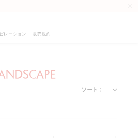
。
ピレーション
販売規約
品
 LANDSCAPE
る
ソート：
る