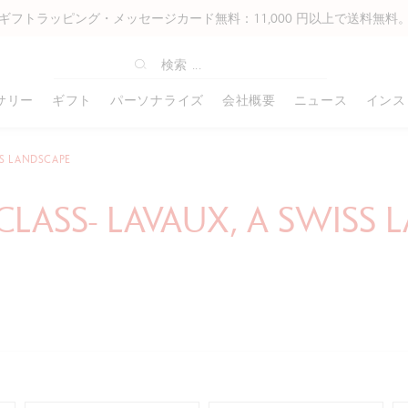
ギフトラッピング・メッセージカード無料：11,000 円以上で送料無料
サリー
ギフト
パーソナライズ
会社概要
ニュース
インス
SS LANDSCAPE
オフィスライン
ギフトアイディア
アーティスト& プロフェッショナ
書き込み
ABOUT US
高級筆記具
コーポレートギフト
ホビーズ
その他の付属
ル
CLASS- LAVAUX, A SWISS
49 ボールペン
ベストセラー
カートリッジ
カランダッシュの歴史
エクリドール
コーポレートギフトについて
プリズマロ
革製品
ルミナンス6901®
849 ローラーボール ゲル
名入れ可能商品
インク
“スイスメイド”
レマン
パーソナライズ例
ネオカラー I
バッグ
ミュージアムアクアレル
49 万年筆
クリスマスギフトのアイデア
メカニカルペン用替芯
工房
バリアス
クリスマスコレクション
ネオカラー II
すべて確認す
スプラカラーソフト
849 ノートブック
ギフトアイディア 女性
ペンシース・ペンケース
企業理念
リミテッドエディション
すべて確認する
ファンカラー
パブロ
49 特別版
ギフトアイディア 男性
ノートブック
パートナーシップ
特別版
フィブラロ
グラファイトライン
849 メカニカルペンシル
ギフトアイディア キッズ
名刺入れ
カランダッシュ・アンバサダー
すべて確認する
アクリリック
パステルペンシル
カランダッシュ+Me
ギフトアイディア アーティスト
ノート
すべて確認する
すべて確認す
アート バイ カランダッシュ
ンダー
フィックスペンシル
ギフトボックス
すべて確認する
ネオパステル
すべて確認する
ワンダーフォレスト コレクション
すべて確認する