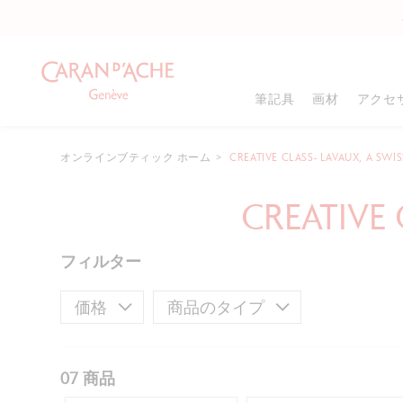
筆記具
画材
アクセ
オンラインブティック ホーム
CREATIVE CLASS- LAVAUX, A SWI
商品タイプ
商品タイプ
カラー
CREATIVE 
万年筆
色鉛筆
メタルシャープナー
8
ローラーボール
グラファイト鉛筆
シャープナー
ボールペン
パステル
消しゴム
8
フィルター
メカニカルペンシル
フェルトペン
ドローイングパッド
鉛筆
ペイント
塗り絵
8
価格
商品のタイプ
インク&リフィル
ギフトボックス
筆・サッピツ
名入れ可能商品
すべて確認する
パレット&スプレー
グラファイト鉛筆
ギフトセット
スケッチャー&ブレ
ペイント
07 商品
すべて確認する
.
最低価格
最高価格
ドローイングパッド