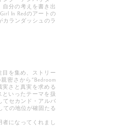
おり、自分の考えを書き出
In Redのアートの
dがカランダッシュのラ
で世界的な注目を集め、ストリー
さから“Bedroom
誠実さと真実を求める
スといったテーマを扱
そしてセカンド・アルバ
ストとしての地位が確固たる
の愛用者になってくれまし