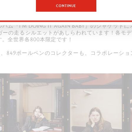
CONTINUE
dのアーティスティックな世界観を映し出したスペシャル・エ
ャー・カラーであるレッドの繊細なグラデーション
『I'M DOING IT AGAIN BABY』のジャケ
ーの走るシルエットがあしらわれています！各モデルにはGi
。全世界各800本限定です！
のファンも、849ボールペンのコレクターも、コラボレーシ
！