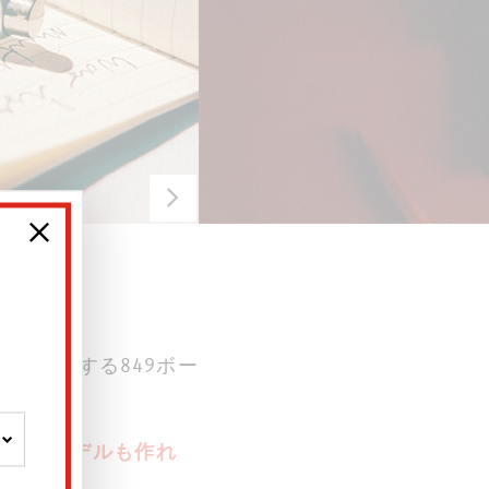
彼女が愛用する849ボー
ンを2モデルも作れ