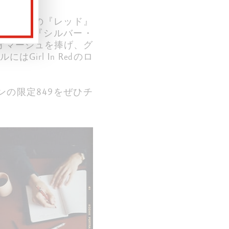
ディションの『レッド』
が特徴。『シルバー・
ットにオマージュを捧げ、グ
rl In Redのロ
ョンの限定849をぜひチ