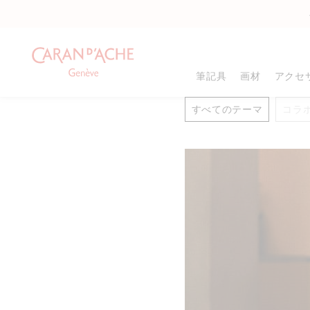
筆記具
画材
アクセ
すべてのテーマ
コラ
商品タイプ
商品タイプ
カラー
万年筆
色鉛筆
メタルシャープナー
8
ローラーボール
グラファイト鉛筆
シャープナー
ボールペン
パステル
消しゴム
8
メカニカルペンシル
フェルトペン
ドローイングパッド
鉛筆
ペイント
塗り絵
8
インク&リフィル
ギフトボックス
筆・サッピツ
名入れ可能商品
すべて確認する
パレット&スプレー
ギフトセット
スケッチャー&ブレ
すべて確認する
.