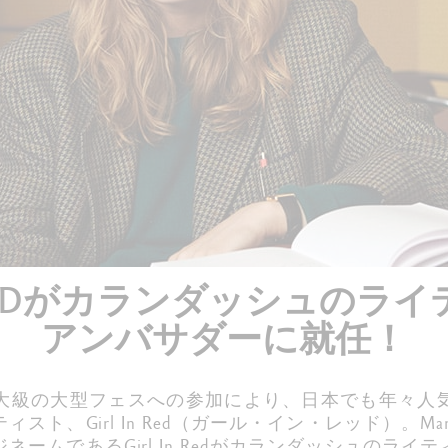
すべて確認する
IN REDがカランダッシュのラ
アンバサダーに就任！
大級の大型フェスへの参加により、日本でも年々人
ト、Girl In Red（ガール・イン・レッド）。Mari
ネームであるGirl In Redがカランダッシュのライ