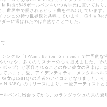
l In Redは849ボールペンをいつも手元に置いて
、世界中で愛されるヒット曲を生み出しています。Girl 
ッシュの持つ世界観と共鳴しています。Girl In Re
サダーに選ばれたのは自然なことでした。
いて
18年、シングル「I Wanna Be Your Girlfriend」
いなや、多くのリスナーの心を捉えました。その親密
ーム・ポップ）と形容されることの多い彼女の音楽は、
しています。愛、アイデンティティ、メンタルヘル
彼女はLGBTQ+の若者のアイコンとなりました。
IT AGAIN BABY』のリリースにより、一流アーティ
は、849ボールペンに出会ってから、カランダッシュの真