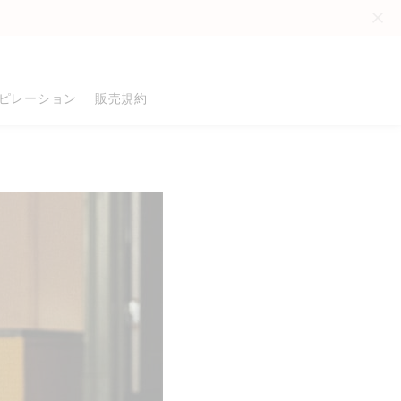
。
ピレーション
販売規約
品
る
る