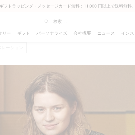
ギフトラッピング・メッセージカード無料：11,000 円以上で送料無料
サリー
ギフト
パーソナライズ
会社概要
ニュース
インス
ボレーション
オフィスライン
ギフトアイディア
アーティスト& プロフェッショナ
書き込み
ABOUT US
高級筆記具
コーポレートギフト
ホビーズ
その他の付属
ル
49 ボールペン
ベストセラー
カートリッジ
カランダッシュの歴史
エクリドール
コーポレートギフトについて
プリズマロ
革製品
ルミナンス6901®
849 ローラーボール ゲル
名入れ可能商品
インク
“スイスメイド”
レマン
パーソナライズ例
ネオカラー I
バッグ
ミュージアムアクアレル
49 万年筆
クリスマスギフトのアイデア
メカニカルペン用替芯
工房
バリアス
クリスマスコレクション
ネオカラー II
すべて確認す
スプラカラーソフト
849 ノートブック
ギフトアイディア 女性
ペンシース・ペンケース
企業理念
リミテッドエディション
すべて確認する
ファンカラー
パブロ
49 特別版
ギフトアイディア 男性
ノートブック
パートナーシップ
特別版
フィブラロ
グラファイトライン
849 メカニカルペンシル
ギフトアイディア キッズ
名刺入れ
カランダッシュ・アンバサダー
すべて確認する
アクリリック
パステルペンシル
カランダッシュ+Me
ギフトアイディア アーティスト
ノート
すべて確認する
すべて確認す
アート バイ カランダッシュ
ンダー
フィックスペンシル
ギフトボックス
すべて確認する
ネオパステル
すべて確認する
ワンダーフォレスト コレクション
すべて確認する