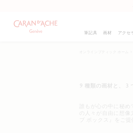
筆記具
画材
アクセ
オンラインブティック ホーム
商品タイプ
商品タイプ
カラー
万年筆
色鉛筆
メタルシャープナー
8
ローラーボール
グラファイト鉛筆
シャープナー
ボールペン
パステル
消しゴム
8
9 種類の画材と、 
メカニカルペンシル
フェルトペン
ドローイングパッド
鉛筆
ペイント
塗り絵
8
インク&リフィル
ギフトボックス
筆・サッピツ
誰もが心の中に秘め
名入れ可能商品
すべて確認する
パレット&スプレー
の人々が自由に想像
ギフトセット
スケッチャー&ブレ
ブ ボックス』をご提
すべて確認する
.