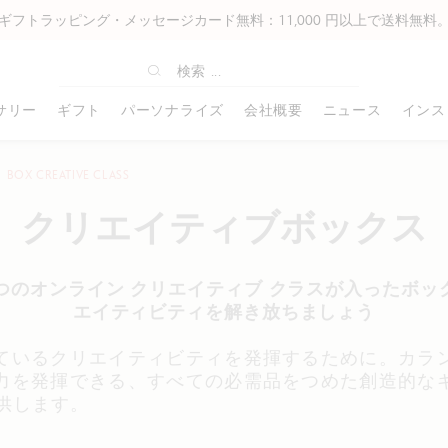
ギフトラッピング・メッセージカード無料：11,000 円以上で送料無料
サリー
ギフト
パーソナライズ
会社概要
ニュース
インス
BOX CREATIVE CLASS
オフィスライン
ギフトアイディア
アーティスト& プロフェッショナ
書き込み
ABOUT US
高級筆記具
コーポレートギフト
ホビーズ
その他の付属
ル
クリエイティブボックス
49 ボールペン
ベストセラー
カートリッジ
カランダッシュの歴史
エクリドール
コーポレートギフトについて
プリズマロ
革製品
ルミナンス6901®
849 ローラーボール ゲル
名入れ可能商品
インク
“スイスメイド”
レマン
パーソナライズ例
ネオカラー I
バッグ
ミュージアムアクアレル
49 万年筆
クリスマスギフトのアイデア
メカニカルペン用替芯
工房
バリアス
クリスマスコレクション
ネオカラー II
すべて確認す
3 つのオンライン クリエイティブ クラスが入ったボ
スプラカラーソフト
849 ノートブック
ギフトアイディア 女性
ペンシース・ペンケース
企業理念
リミテッドエディション
すべて確認する
ファンカラー
エイティビティを解き放ちましょう
パブロ
49 特別版
ギフトアイディア 男性
ノートブック
パートナーシップ
特別版
フィブラロ
グラファイトライン
849 メカニカルペンシル
ギフトアイディア キッズ
名刺入れ
カランダッシュ・アンバサダー
すべて確認する
アクリリック
ているクリエイティビティを発揮するために。カラ
パステルペンシル
カランダッシュ+Me
ギフトアイディア アーティスト
ノート
すべて確認する
すべて確認す
力を発揮できる、すべての必需品をつめた創造的な
アート バイ カランダッシュ
ンダー
フィックスペンシル
ギフトボックス
すべて確認する
供します。
ネオパステル
すべて確認する
ワンダーフォレスト コレクション
すべて確認する