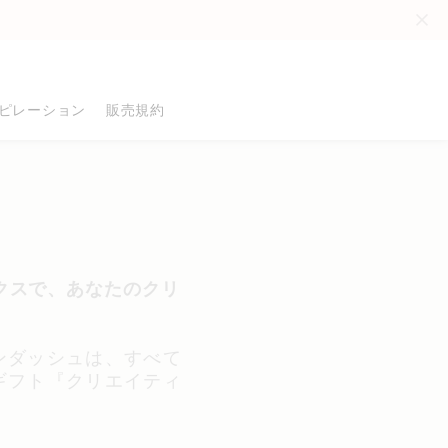
。
ピレーション
販売規約
品
る
ックスで、あなたのクリ
ンダッシュは、すべて
る
ギフト『クリエイティ