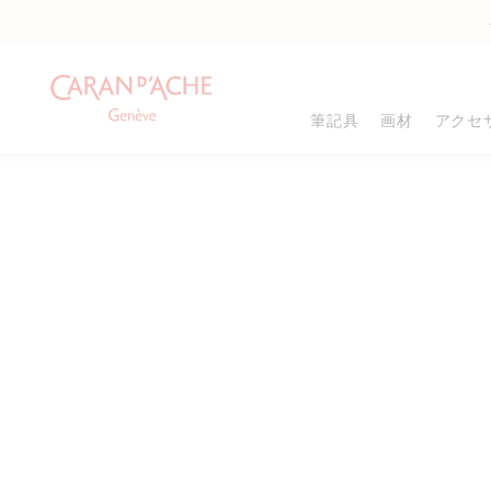
筆記具
画材
アクセ
商品タイプ
商品タイプ
カラー
万年筆
色鉛筆
メタルシャープナー
8
ローラーボール
グラファイト鉛筆
シャープナー
ボールペン
パステル
消しゴム
8
メカニカルペンシル
フェルトペン
ドローイングパッド
鉛筆
ペイント
塗り絵
8
インク&リフィル
ギフトボックス
筆・サッピツ
名入れ可能商品
すべて確認する
パレット&スプレー
ギフトセット
スケッチャー&ブレ
すべて確認する
.