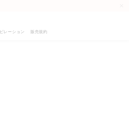
。
ピレーション
販売規約
品
る
る