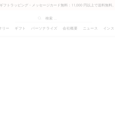
ギフトラッピング・メッセージカード無料：11,000 円以上で送料無料
サリー
ギフト
パーソナライズ
会社概要
ニュース
インス
オフィスライン
ギフトアイディア
アーティスト& プロフェッショナ
書き込み
ABOUT US
高級筆記具
コーポレートギフト
ホビーズ
その他の付属
ル
49 ボールペン
ベストセラー
カートリッジ
カランダッシュの歴史
エクリドール
コーポレートギフトについて
プリズマロ
革製品
ルミナンス6901®
849 ローラーボール ゲル
名入れ可能商品
インク
“スイスメイド”
レマン
パーソナライズ例
ネオカラー I
バッグ
ミュージアムアクアレル
49 万年筆
クリスマスギフトのアイデア
メカニカルペン用替芯
工房
バリアス
クリスマスコレクション
ネオカラー II
すべて確認す
スプラカラーソフト
849 ノートブック
ギフトアイディア 女性
ペンシース・ペンケース
企業理念
リミテッドエディション
すべて確認する
ファンカラー
パブロ
49 特別版
ギフトアイディア 男性
ノートブック
パートナーシップ
特別版
フィブラロ
グラファイトライン
849 メカニカルペンシル
ギフトアイディア キッズ
名刺入れ
カランダッシュ・アンバサダー
すべて確認する
アクリリック
パステルペンシル
カランダッシュ+Me
ギフトアイディア アーティスト
ノート
すべて確認する
すべて確認す
アート バイ カランダッシュ
ンダー
フィックスペンシル
ギフトボックス
すべて確認する
ネオパステル
すべて確認する
ワンダーフォレスト コレクション
すべて確認する