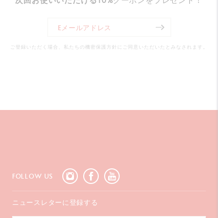
次回お使いいただける10%
クーポンをプレゼント！
遊び心と楽しさを。A4用紙約600枚、直線距離にして8km
の筆記量を誇るゴリアットカートリッジが滑らかで極上の
書き味をお約束いたします。スリムパック（缶ケース）入
ご登録いただく場合、私たちの機密保護方針にご同意いただいたとみなされます。
り。
FOLLOW US
ニュースレターに登録する