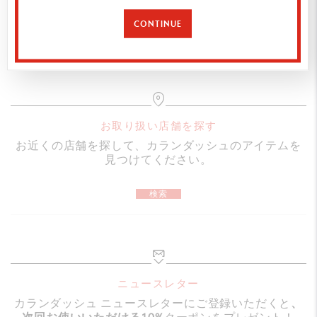
アルミニウム製の六角形のボディ
カートに追加
CONTINUE
フレキシブルなクリップ
ノックボタン
ゴリアット芯 黒F（細字）付属
スイス製
お取り扱い店舗を探す
お近くの店舗を探して、カランダッシュのアイテムを
鉛筆からヒントを得てデザインされた六角形の形状と、ア
見つけてください。
ルミニウムの軽量ボディ、そして遊び心に富んだカラーリ
検索
ングやデザインが人気のアイコニックなコレクション
「849」 クールでシック、そしてモダン。849 ポップライ
ン ボールペンの大胆でポップなカラーリングは、どこに
いても目を惹くこと間違いなし。鮮やかなグリーンは元気
と癒しを届けてくれるようです。その日の気分にあわせ
ニュースレター
カランダッシュ ニュースレターにご登録いただくと
、
て、自分らしいスタイルを演出し、日々のライティングに