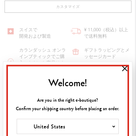
カスタマイズ
スイスで
¥ 11,000（税込）以上
開発および製造
で送料無料
カランダッシュ オンラ
ギフトラッピングとメ
インブティックでご購
ッセージカード
入いただいた商品はす
べて保証付きとなりま
す。
Welcome!
Are you in the right e-boutique?
Stylo Bille 849 POPLINE Vert Fluo avec Étui
Confirm your shipping country before placing an order.
仕様
United States
スリムパック（缶ケース）入りボールペン/NF0849.730