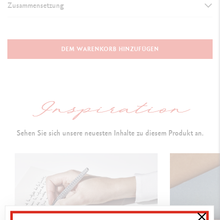
Zusammensetzung
AUSFÜHRUNG DES SCHREIBGERÄTS
Kugelschreiber
DEM WARENKORB HINZUFÜGEN
SCHAFT
Sechseckiger Schaft aus leichtem, robustem Aluminium
Farbapplikation durch Lackieren
Flexibler Clip und Druckknopf aus Metall
Sehen Sie sich unsere neuesten Inhalte zu diesem Produkt an.
PATRONEN UND NACHFÜLLUNGEN
Nachfüllbar mit einer Goliath M-Tintenpatrone in Blau
VERPACKUNG
Extraflachem Etui mit dem passenden Farbpunkt
Masse: 18.5 x 5.5 x 2 cm