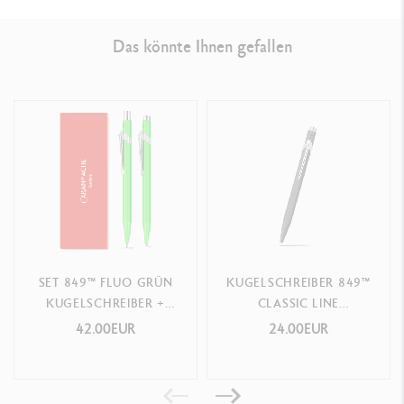
Das könnte Ihnen gefallen
SET 849™ FLUO GRÜN
KUGELSCHREIBER 849™
KUGELSCHREIBER +
CLASSIC LINE
MINENHALTER
ANTHRAZITGRAU
42.00EUR
24.00EUR