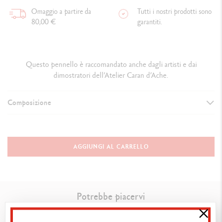
Omaggio a partire da
Tutti i nostri prodotti sono
80,00 €
garantiti.
Questo pennello è raccomandato anche dagli artisti e dai
dimostratori dell’Atelier Caran d’Ache.
Composizione
DETTAGLI DEL PENNELLO
Pennello per la tecnica acquerellata
AGGIUNGI AL CARRELLO
Lunghezza: 19 cm
Manico in legno grezzo ricoperto di vernice nera
Setole di scoiattolo di qualità superiore
Potrebbe piacervi
TECNICHE DI UTILIZZO