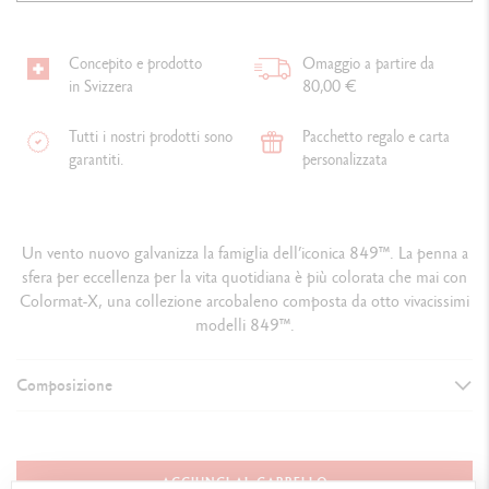
Concepito e prodotto
Omaggio a partire da
in Svizzera
80,00 €
Tutti i nostri prodotti sono
Pacchetto regalo e carta
garantiti.
personalizzata
Un vento nuovo galvanizza la famiglia dell’iconica 849™. La penna a
sfera per eccellenza per la vita quotidiana è più colorata che mai con
Colormat-X, una collezione arcobaleno composta da otto vivacissimi
modelli 849™.
Composizione
VERSIONE DELLO STRUMENTO DI SCRITTURA
Penna a sfera
AGGIUNGI AL CARRELLO