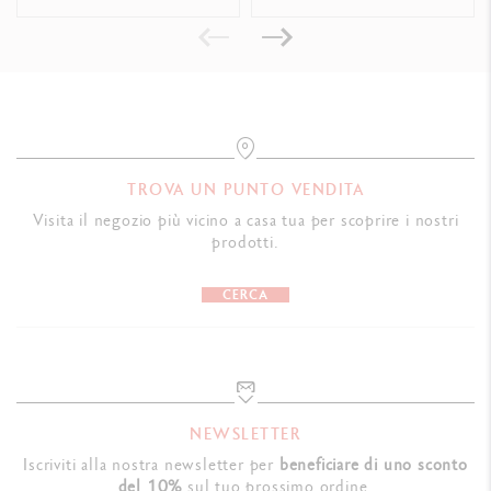
Peso : 0,088 kg
MARCHI DI CONFORMITÀ
Swiss Made
RIFERIMENTO PRODOTTO
TROVA UN PUNTO VENDITA
849.591
Visita il negozio più vicino a casa tua per scoprire i nostri
prodotti.
CERCA
NEWSLETTER
Iscriviti alla nostra newsletter per
beneficiare di uno sconto
del 10%
sul tuo prossimo ordine.