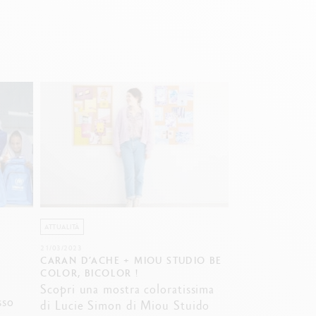
Creative Box
Set Creativo Oliver Jeffers
Set Botanico Julie Thomas
Set Lettering Rylsee
Valigetta da viaggio Swisscolor
Guarda tutto
ATTUALITÀ
21/03/2023
CARAN D’ACHE + MIOU STUDIO BE
COLOR, BICOLOR !
Scopri una mostra coloratissima
sso
di Lucie Simon di Miou Stuido