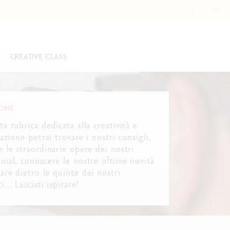
CREATIVE CLASS
SORI
COLLEZIONI HAUTE ÉCRITURE
PASTELLI
IONE
Nespresso
Ecridor™
Neoart™ 6901
ta rubrica dedicata alla creatività e
ricazione delle matite
Léman™
Pastels Pencils
irazione potrai trovare i nostri consigli,
nna aziendale
nalizzate
Varius™
Neopastel™
e le straordinarie opere dei nostri
a Varius™ Edelweiss
Edizioni limitate
Neocolor™ I
nial, conoscere le nostre ultime novità
 filosofia Swiss Made
Edizioni speciali
Neocolor™ II Aquarelle
are dietro le quinte dei nostri
Guarda tutto
Guarda tutto
... Lasciati ispirare!
SET CREATIVI