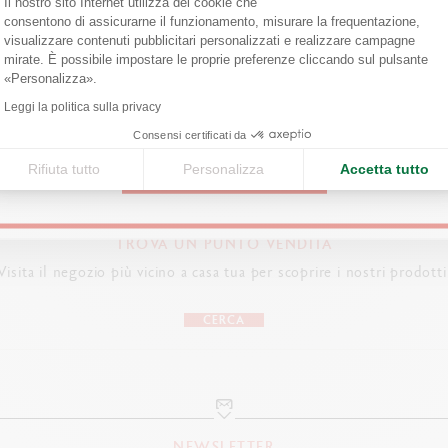
Il nostro sito Internet utilizza dei cookie che
Are you in the right e-boutique?
IZIONE PAYSAGES
consentono di assicurarne il funzionamento, misurare la frequentazione,
RSÉS…
visualizzare contenuti pubblicitari personalizzati e realizzare campagne
Confirm your shipping country before placing an order.
 l’esposizione degli
mirate. È possibile impostare le proprie preferenze cliccando sul pulsante
nti della HEAD all’Espace
Axeptio consent
«Personalizza».
if Caran d’Ache di Losanna.
United States
Leggi la politica sulla privacy
ci
Consensi certificati da
Rifiuta tutto
Personalizza
Accetta tutto
CONTINUE
TROVA UN PUNTO VENDITA
Visita il negozio più vicino a casa tua per scoprire i nostri prodotti
CERCA
NEWSLETTER