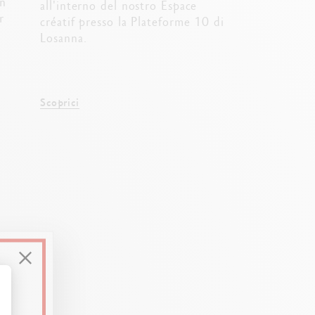
on
all'interno del nostro Espace
r
créatif presso la Plateforme 10 di
Losanna.
Scoprici
Personalizza le tue opzioni