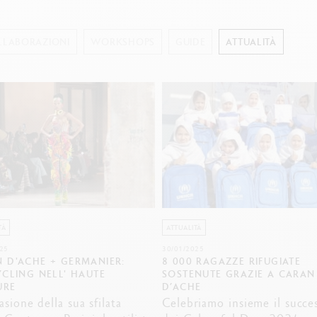
uarda tutto
Guarda tutto
ibralo™
Graphite Line
wisscolor
Technograph
LLABORAZIONI
WORKSHOPS
GUIDE
ATTUALITÀ
uarda tutto
Guarda tutto
TÀ
ATTUALITÀ
25
30/01/2025
 D'ACHE + GERMANIER:
8 000 RAGAZZE RIFUGIATE
YCLING NELL' HAUTE
SOSTENUTE GRAZIE A CARAN
URE
D’ACHE
asione della sua sfilata
Celebriamo insieme il succe