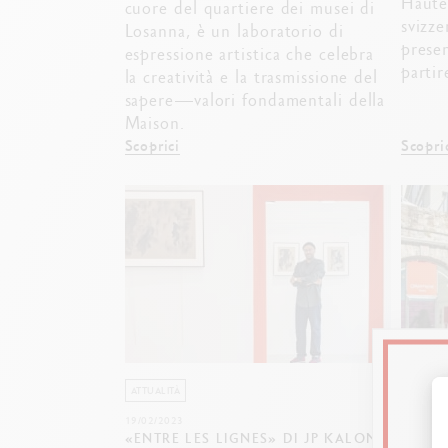
Haute 
cuore del quartiere dei musei di
svizz
Losanna, è un laboratorio di
prese
espressione artistica che celebra
partir
la creatività e la trasmissione del
sapere—valori fondamentali della
Maison.
Scoprici
Scopri
ATTUALITÀ
ATTUALI
19/02/2023
12/09/20
«ENTRE LES LIGNES» DI JP KALONJI
CARAN