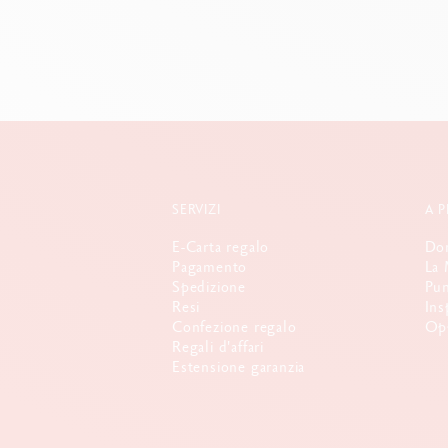
SERVIZI
A 
E-Carta regalo
Dom
Pagamento
La 
Spedizione
Pun
Resi
Ins
Confezione regalo
Opp
Regali d'affari
Estensione garanzia