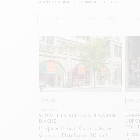
Scatola in metallo vuota
G
PAGINA PRINCIPALE
LA MAISON
IL BLOG
F
Guarda tutto
S
TOUS LES THÈMES
DO IT YOURSELF
CO
G
ATTUALITÀ
ATTUALI
10/02/2025
31/01/20
SCOPRI L’ESPACE CRÉATIF CARAN
CARAN
D’ACHE
L'UPC
COUT
L’Espace Créatif Caran d'Ache,
In occ
situato a Plateforme 10, nel