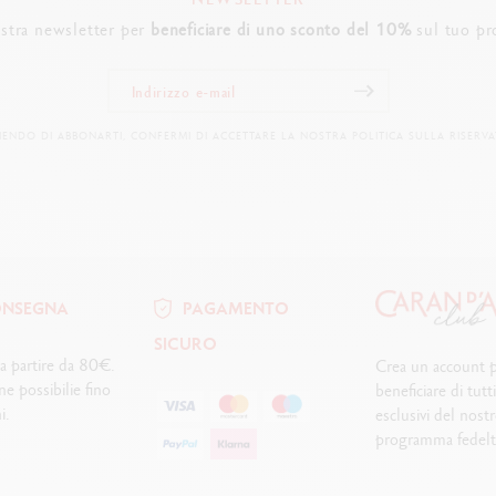
nostra newsletter per
beneficiare di uno sconto del 10%
sul tuo pr
IENDO DI ABBONARTI, CONFERMI DI ACCETTARE LA NOSTRA POLITICA SULLA RISERVA
NSEGNA
PAGAMENTO
SICURO
 partire da 80€.
Crea un account 
ne possibilie fino
beneficiare di tutt
i.
esclusivi del nost
programma fedelt