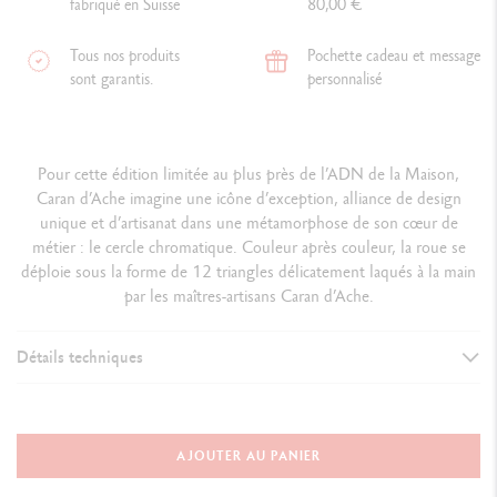
fabriqué en Suisse
80,00 €
Tous nos produits
Pochette cadeau et message
sont garantis.
personnalisé
Pour cette édition limitée au plus près de l’ADN de la Maison,
Caran d’Ache imagine une icône d’exception, alliance de design
unique et d’artisanat dans une métamorphose de son cœur de
métier : le cercle chromatique. Couleur après couleur, la roue se
déploie sous la forme de 12 triangles délicatement laqués à la main
par les maîtres-artisans Caran d’Ache.
Détails techniques
VERSION D'INSTRUMENT D'ÉCRITURE
Stylo Rolller
AJOUTER AU PANIER