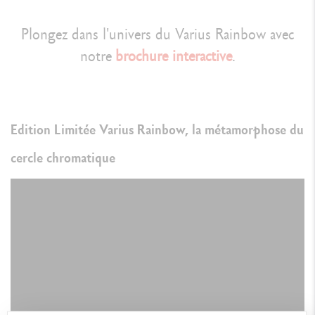
CORPS DU STYLO
Corps argenté-rhodié
Plongez dans l'univers du Varius Rainbow avec
Guillochage horloger effet couronne : cylindre facetté avec de fins
notre
brochure interactive
.
triangles gravés puis laqués aux couleurs du cercle chromatique
Caran d’Ache.
Dimensions : capuchon fermé 136.3 mm / sans capuchon 123.9
Edition Limitée Varius Rainbow, la métamorphose du
mm / capuchon à l’arrière 167.6 mm / diamètre 12.1mm
cercle chromatique
CAPUCHON
Capuchon à vis Argenté-rhodié
Guillochage horloger effet couronne : cylindre facetté avec de fins
triangles gravés puis laqués aux couleurs du cercle chromatique
Caran d’Ache
BEC