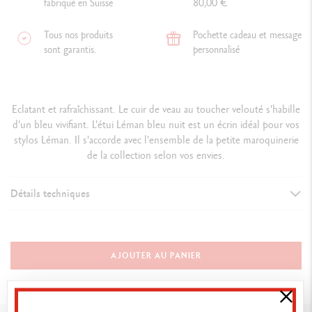
fabriqué en Suisse
80,00 €
Tous nos produits
Pochette cadeau et message
sont garantis.
personnalisé
Eclatant et rafraîchissant. Le cuir de veau au toucher velouté s'habille
d'un bleu vivifiant. L'étui Léman bleu nuit est un écrin idéal pour vos
stylos Léman. Il s'accorde avec l'ensemble de la petite maroquinerie
de la collection selon vos envies.
Détails techniques
DETAILS
Etui pour 2 stylos LEMAN BLEU NUIT
AJOUTER AU PANIER
Matériaux cuir de veau
Couleur : bleu nuit
Dimensions : 4 x 15 cm