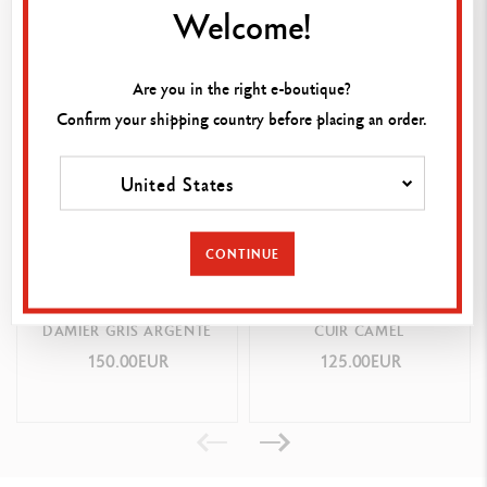
Welcome!
Vous pourriez aimer
REFERENCE DU PRODUIT
Réf. 6202.449
Are you in the right e-boutique?
Confirm your shipping country before placing an order.
United States
CONTINUE
PORTE-MINE ECRIDOR™
ETUI POUR 2 STYLOS
DAMIER GRIS ARGENTÉ
CUIR CAMEL
150.00EUR
125.00EUR