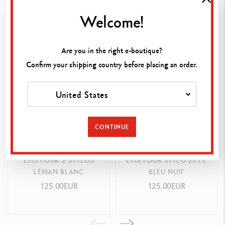
Matériaux : cuir de veau
Welcome!
Vous pourriez aimer
Pour 1 Stylo Bille, Plume, Roller ou Porte-Mine LÉMAN
Are you in the right e-boutique?
PACKAGING
Confirm your shipping country before placing an order.
Livré dans sa boîte
United States
RÉFÉRENCE DU PRODUIT
Réf. 6201.001
CONTINUE
ÉTUI POUR 2 STYLOS
ETUI POUR STYLO ZIPPE
LÉMAN BLANC
BLEU NUIT
125.00EUR
125.00EUR