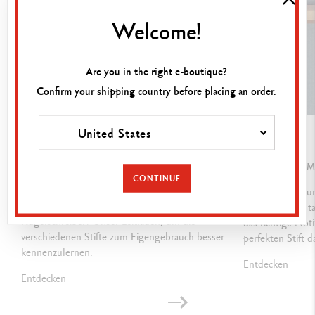
Etui aus weissem Karton
Welcome!
Masse: 80 x 10 mm
Are you in the right e-boutique?
GESETZLICHE VORSCHRIFTEN
Confirm your shipping country before placing an order.
Swiss Made
United States
LEITFADEN
LEITFADEN
PRODUKTREFERENZ
WIE WÄHLT MAN DEN RICHTIGEN STIFT ZUM
844.030
BEGINNEN SIE 
CONTINUE
SCHREIBEN?
Entdecken Sie un
Füllfederhalter, Tintenroller, Druckbleistift oder
erfolgreichen Sta
Kugelschreiber? Unser Leitfaden, um die
das richtige No
verschiedenen Stifte zum Eigengebrauch besser
perfekten Stift d
kennenzulernen.
Entdecken
Entdecken