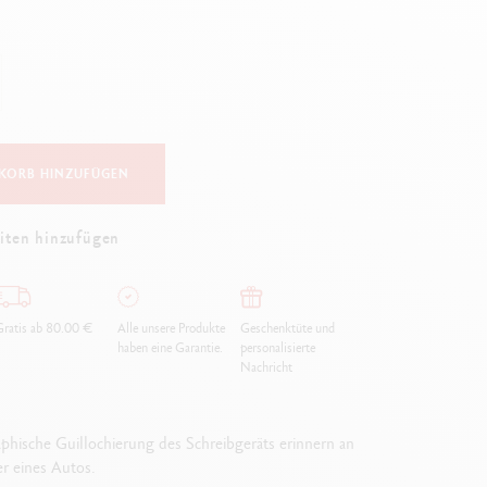
Creative Box
Kreativ-Set Oliver Jeffers
Botanisches-Set Julie Thomas
Lettering-Set Rylsee
Reise-Set SWISSCOLOR
Alles ansehen
KORB HINZUFÜGEN
iten hinzufügen
ratis ab 80.00 €
Alle unsere Produkte
Geschenktüte und
haben eine Garantie.
personalisierte
Nachricht
phische Guillochierung des Schreibgeräts erinnern an
er eines Autos.