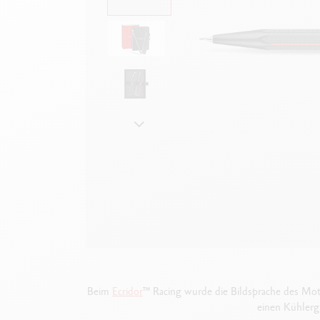
Leere Metallhüllen
F
Alles ansehen
S
A
Beim
Ecridor
™ Racing wurde die Bildsprache des Moto
einen Kühlergr