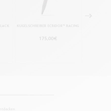
BLACK
KUGELSCHREIBER ECRIDOR™ RACING
SET KUGELS
ALPINE F
POLAR
175,00€
2
entdecken.