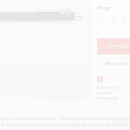
Alles ansehen
ibralo™
Graphite Line
Menge
wisscolor
Technograph
lles ansehen
Alles ansehen
DEM WAREN
Meine Favor
In der Schweiz
G
entwickelt
und hergestellt
rsports subtil neu interpretiert. Die mattschwarze Verchromung und gra
ill. Rote Linien betonen die Kanten des Stifts, als wären sie die Rücklicht