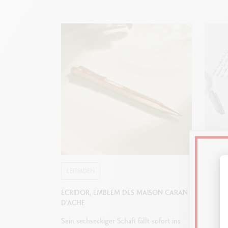
LEITFADEN
LEITF
ECRIDOR, EMBLEM DES MAISON CARAN
WIE WÄ
D'ACHE
ZUM SC
Sein sechseckiger Schaft fällt sofort ins
Füllfede