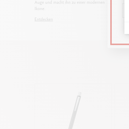
Auge und macht ihn zu einer modernen
oder Ku
Ikone.
um die 
Eigeng
Entdecken
Entdec