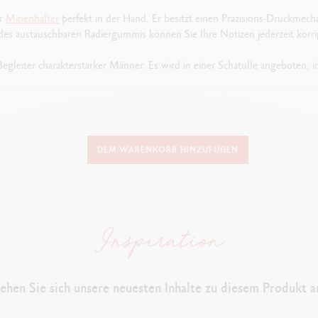
er
Minenhalter
perfekt in der Hand. Er besitzt einen Präzisions-Druckmech
es austauschbaren Radiergummis können Sie Ihre Notizen jederzeit korri
Begleiter charakterstarker Männer. Es wird in einer Schatulle angeboten, i
AUSFÜHRUNG DES SCHREIBGERÄTS
DEM WARENKORB HINZUFÜGEN
Minenhalter
Länge: 131 mm & Durchmesser: 8 mm
SCHAFT DES STIFTS
Sechseckiger Schaft aus Messing, Schwarze Verchromung
Sandgestrahlte Finissierung mit Matt-Effekt
tionsquelle für die Guillochierung mit der Fräse: der Kühlergrill eines Re
ehen Sie sich unsere neuesten Inhalte zu diesem Produkt a
zwei Kanten von Hand aufgetragener roter Lack, erinnert an rote Bremslic