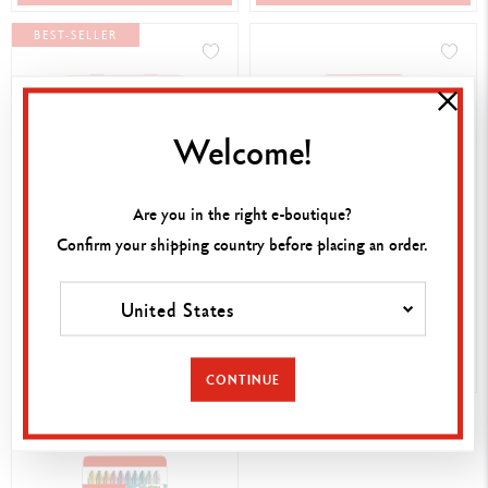
BEST-SELLER
Welcome!
Are you in the right e-boutique?
Confirm your shipping country before placing an order.
33.00 €
21.00 €
ETUI 15 PASTELLE
ETUI 10 PASTELLE
NEOCOLOR™ II
NEOCOLOR™ I
United States
JETZT KAUFEN
JETZT KAUFEN
CONTINUE