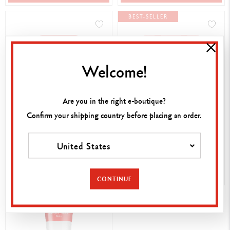
BEST-SELLER
Welcome!
Are you in the right e-boutique?
Confirm your shipping country before placing an order.
21,00 €
32,00 €
ETUI 10 PASTELLE
ETUI 15 PASTELLE
NEOCOLOR™ I
NEOCOLOR™ I
United States
JETZT KAUFEN
JETZT KAUFEN
CONTINUE