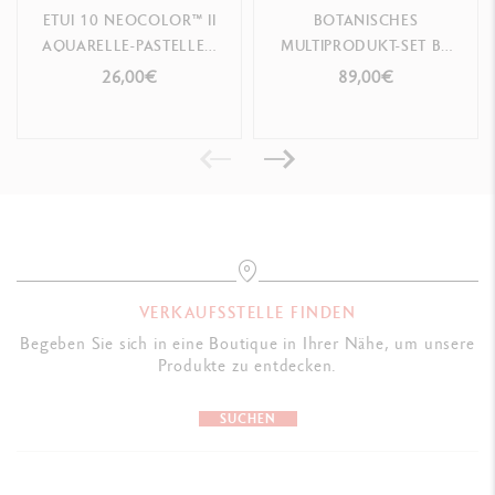
ETUI 10 NEOCOLOR™ II
BOTANISCHES
AQUARELLE-PASTELLEN
MULTIPRODUKT-SET BY
TOM SACHS –
JULIE THOMAS + 1
26,00€
89,00€
SONDEREDITION
ONLINE-KREATIVKURS
VERKAUFSSTELLE FINDEN
Begeben Sie sich in eine Boutique in Ihrer Nähe, um unsere
Produkte zu entdecken.
SUCHEN