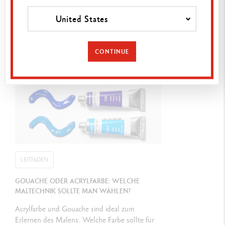
Lektion 1: BERGE IN DER ABENDDÄMMERUNGMIT mit Adrian
United States
WEBER
Lektion 2: LANDSCHAFT IM TAGESVERLAUF mit Ambre
CONTINUE
VERSCHAEVE
Lektion 3: TERRAZZO-FRAU mit Claudia MELCHOR
VERPACKUNG
Rote Box aus Pappe, enthalten sind rote Metall-Etuis mit dem
Sortiment der Classic-Reihe von Caran d’Ache
Maße: 330 × 245 × 62 mm
LEITFADEN
Gewicht gefüllt: 2,296 kg
GOUACHE ODER ACRYLFARBE: WELCHE
MALTECHNIK SOLLTE MAN WÄHLEN?
GESETZLICHE VORSCHRIFTEN
Acrylfarbe und Gouache sind ideal zum
Swiss Made, CE/UKCA, FSC™
Erlernen des Malens. Welche Farbe sollte für