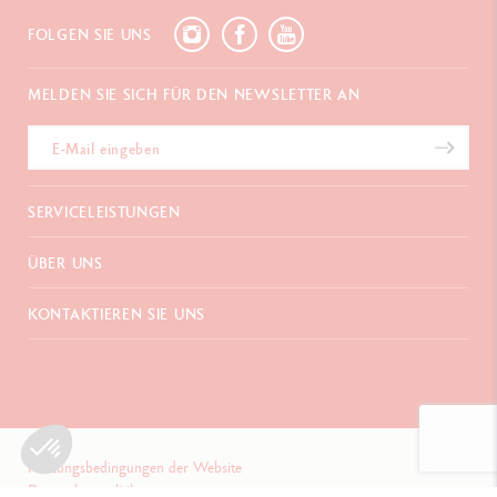
FOLGEN SIE UNS
MELDEN SIE SICH FÜR DEN NEWSLETTER AN
SERVICELEISTUNGEN
E-Geschenkgutschein
ÜBER UNS
Zahlungen
Versand und Lieferung
Häufig gestellte Fragen
KONTAKTIEREN SIE UNS
Retouren
La Maison
Geschenkverpackung
Verkaufsstellen
Chemin du Foron 19
Werbegeschenke
Inspiration
Po Box 332
Garantieverlängerung
Karriere
CH-1226 Thônex-Genf
Schweiz
+41 (0)848 558 558
Nutzungsbedingungen der Website
Datenschutzpolitik