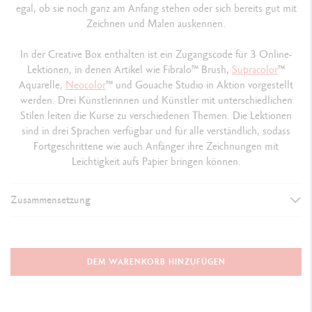
egal, ob sie noch ganz am Anfang stehen oder sich bereits gut mit
Zeichnen und Malen auskennen.
In der Creative Box enthalten ist ein Zugangscode für 3 Online-
Lektionen, in denen Artikel wie Fibralo™ Brush,
Supracolor
™
Aquarelle,
Neocolor
™ und Gouache Studio in Aktion vorgestellt
werden. Drei Künstlerinnen und Künstler mit unterschiedlichen
Stilen leiten die Kurse zu verschiedenen Themen. Die Lektionen
sind in drei Sprachen verfügbar und für alle verständlich, sodass
Fortgeschrittene wie auch Anfänger ihre Zeichnungen mit
Leichtigkeit aufs Papier bringen können.
Zusammensetzung
SORTIMENT
1 roter Pappkarton, im Lieferumfang enthalten:
DEM WARENKORB HINZUFÜGEN
4 Produkte der Classic-Reihe + 5 Zubehör + 3 Online-Kreativkurse
4 Produkte der Classic-Reihe