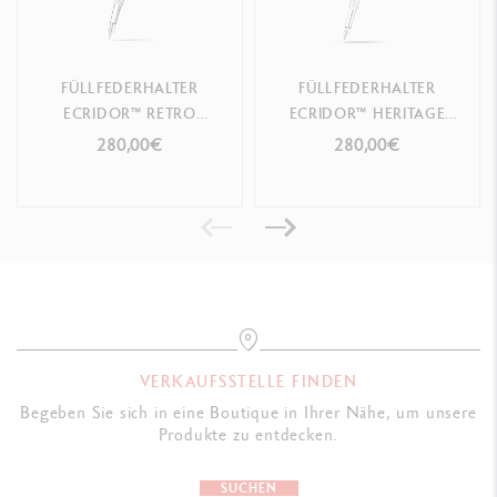
Federspitze
F - Ref.
958.276
Federspitze
M - Ref.
958.286
FÜLLFEDERHALTER
FÜLLFEDERHALTER
ECRIDOR™ RETRO
ECRIDOR™ HERITAGE
Federspitze
B - Ref.
958.296
PLATINBESCHICHTET
PLATINBESCHICHTET
280,00€
280,00€
VERKAUFSSTELLE FINDEN
Begeben Sie sich in eine Boutique in Ihrer Nähe, um unsere
Produkte zu entdecken.
SUCHEN