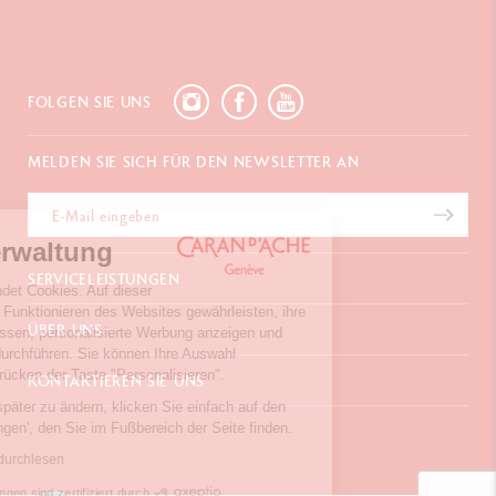
FOLGEN SIE UNS
MELDEN SIE SICH FÜR DEN NEWSLETTER AN
Cookies-Verwaltung
SERVICELEISTUNGEN
Unser Website verwendet Cookies. Auf dieser
Weise können wir das Funktionieren des Websites gewährleisten, ihre
E-Geschenkgutschein
ÜBER UNS
Besucherfrequenz messen, personalisierte Werbung anzeigen und
Zahlungen
gezielte Kampagnen durchführen. Sie können Ihre Auswahl
Versand und Lieferung
Häufig gestellte Fragen
konfigurieren, durch Drücken der Taste "Personalisieren".
KONTAKTIEREN SIE UNS
Retouren
La Maison
Um Ihre Präferenzen später zu ändern, klicken Sie einfach auf den
Geschenkverpackung
Verkaufsstellen
Chemin du Foron 19
Link 'Cookie-Einstellungen', den Sie im Fußbereich der Seite finden.
Werbegeschenke
Inspiration
Po Box 332
Garantieverlängerung
Karriere
Die Datenschutzpolitik durchlesen
CH-1226 Thônex-Genf
Schweiz
Zustimmungen sind zertifiziert durch