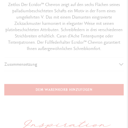
Zeitlos Der Ecridor™ Chevron zeigt auf den sechs Flächen seines
palladiumbeschichteten Schafts ein Motiv in der Form eines
umgekehrten V. Das mit einem Diamanten eingravierte
Zickzackmuster harmoniert in eleganter Weise mit seinen
platinbeschichteten Attributen. Schreibfedern in drei verschiedenen
Strichbreiten erhältlich. Caran d’Ache Tintenpumpe oder
Tintenpatronen. Der Füllfederhalter Ecridor™ Chevron garantiert
Ihnen außergewöhnlichen Schreibkomfort.
Zusammensetzung
AUSFÜHRUNG DES SCHREIBGERÄTS
Füllfederhalter
DEM WARENKORB HINZUFÜGEN
Bei geschlossener Kappe: 136.5 mm
Offen, ohne Kappe: 120 mm
Offen, bei hinten aufgesteckter Kappe: 170 mm