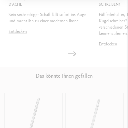
Ausgestattet mit einer Kolbenpumpe
D'ACHE
SCHREIBEN?
Mit allen kleinen Chromatics-Tintenpatronen kompatibel
Sein sechseckiger Schaft fällt sofort ins Auge
Füllfederhalter, 
und macht ihn zu einer modernen Ikone.
Kugelschreiber? 
verschiedenen S
Entdecken
kennenzulernen.
VERPACKUNG
Entdecken
Standardetui
Masse: 18.4 x 8 x 4 cm
Gewicht: 0.242 kg
Das könnte Ihnen gefallen
GESETZLICHE VORSCHRIFTEN
Swiss Made
PRODUKTREFERENZ