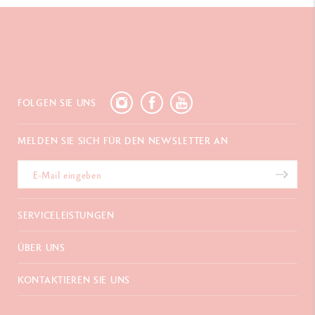
FOLGEN SIE UNS
MELDEN SIE SICH FÜR DEN NEWSLETTER AN
SERVICELEISTUNGEN
E-Geschenkgutschein
ÜBER UNS
Zahlungen
Versand und Lieferung
Häufig gestellte Fragen
KONTAKTIEREN SIE UNS
Retouren
La Maison
Geschenkverpackung
Verkaufsstellen
Chemin du Foron 19
Werbegeschenke