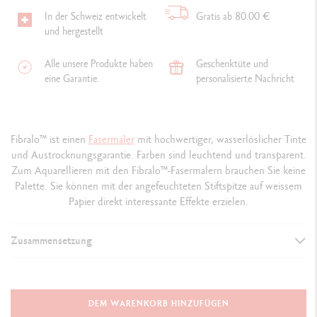
In der Schweiz entwickelt
Gratis ab 80.00 €
und hergestellt
Alle unsere Produkte haben
Geschenktüte und
eine Garantie.
personalisierte Nachricht
Fibralo™ ist einen
Fasermaler
mit hochwertiger, wasserlöslicher Tinte
und Austrocknungsgarantie. Farben sind leuchtend und transparent.
Zum Aquarellieren mit den Fibralo™-Fasermalern brauchen Sie keine
Palette. Sie können mit der angefeuchteten Stiftspitze auf weissem
Papier direkt interessante Effekte erzielen.
Zusammensetzung
DETAILS DER FASERMALER
Wasservermalbare Fasermaler
DEM WARENKORB HINZUFÜGEN
Hochwertige Tinte auf Wasserbasis, die sich nicht durch das Papier