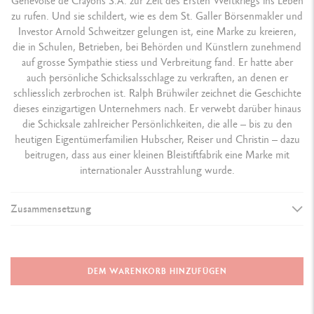
Genevoise de Crayons S.A. zur Zeit des Ersten Weltkriegs ins Leben
zu rufen. Und sie schildert, wie es dem St. Galler Börsenmakler und
Investor Arnold Schweitzer gelungen ist, eine Marke zu kreieren,
die in Schulen, Betrieben, bei Behörden und Künstlern zunehmend
auf grosse Sympathie stiess und Verbreitung fand. Er hatte aber
auch persönliche Schicksalsschlage zu verkraften, an denen er
schliesslich zerbrochen ist. Ralph Brühwiler zeichnet die Geschichte
dieses einzigartigen Unternehmers nach. Er verwebt darüber hinaus
die Schicksale zahlreicher Persönlichkeiten, die alle – bis zu den
heutigen Eigentümerfamilien Hubscher, Reiser und Christin – dazu
beitrugen, dass aus einer kleinen Bleistiftfabrik eine Marke mit
internationaler Ausstrahlung wurde.
Welcome!
Zusammensetzung
DETAILS DER BUCH
Are you in the right e-boutique?
Seitenanzahl: 264
Confirm your shipping country before placing an order.
DEM WARENKORB HINZUFÜGEN
Abbildungen: 107
Format 17 x 24 cm